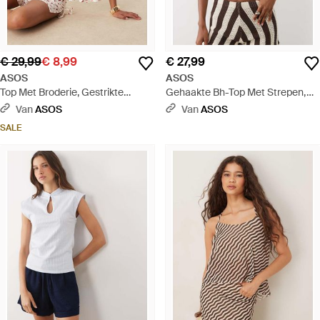
€ 29,99
€ 8,99
€ 27,99
ASOS
ASOS
Top Met Broderie, Gestrikte
Gehaakte Bh-Top Met Strepen,
Zijkant En Kersenprint, Deel Van
Deel Van Co-Ord Set - Bruin
Van
ASOS
Van
ASOS
Co-Ord Set - Bruin
SALE