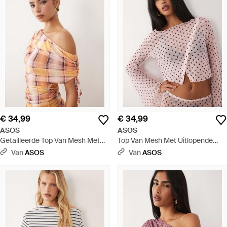
€ 34,99
€ 34,99
ASOS
ASOS
Getailleerde Top Van Mesh Met
Top Van Mesh Met Uitlopende
Gerimpelde Schouders En
Mouwen, Knoopsluiting En
Van
ASOS
Van
ASOS
Ruitjesprint, Deel Van Co-Ord Set
Geometrische Print, Deel Van Co-
- Meerkleurig
Ord Set - Roze