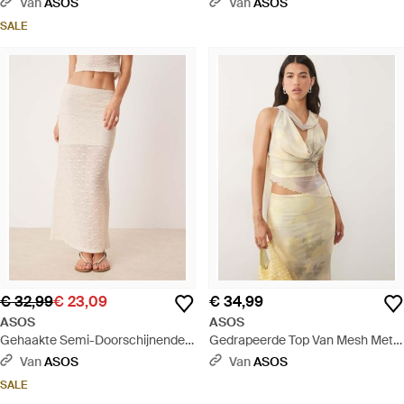
Van
ASOS
Van
ASOS
Deel Van Co-Ord Set -
Ord Set - Rood
SALE
Meerkleurig
€ 32,99
€ 23,09
€ 34,99
ASOS
ASOS
Gehaakte Semi-Doorschijnende
Gedrapeerde Top Van Mesh Met
Maxirok Van Co-Ord Set Met Lage
Gedrapeerde Halslijn En
Van
ASOS
Van
ASOS
Taille - Naturel
Vervaagde Bloemenprint, Deel
SALE
Van Co-Ord Set - Naturel