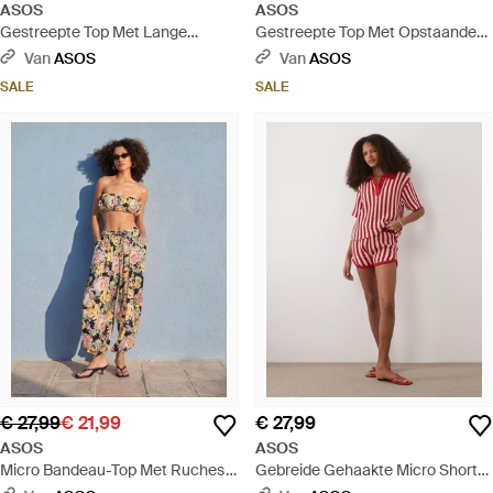
ASOS
ASOS
Gestreepte Top Met Lange
Gestreepte Top Met Opstaande
Mouwen En Strikdetail, Deel Van
Boord, Lange Mouwen En
Van
ASOS
Van
ASOS
Co-Ord Set - Blauw
Asymmetrische Zoom, Deel Van
SALE
SALE
Co-Ord Set - Wit
€ 27,99
€ 21,99
€ 27,99
ASOS
ASOS
Micro Bandeau-Top Met Ruches
Gebreide Gehaakte Micro Short
Aan De Zoom En Bloemenprint,
Met Rode Strepen, Deel Van Co-