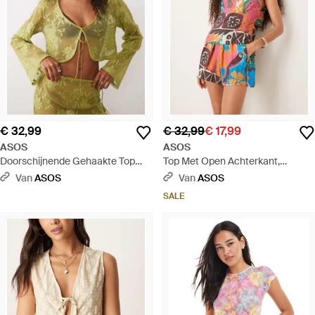
€ 32,99
€ 32,99
€ 17,99
ASOS
ASOS
Doorschijnende Gehaakte Top
Top Met Open Achterkant,
Met Gestrikte Voorkant, Deel Van
Gestrikt Detail En Carnavalprint,
Van
ASOS
Van
ASOS
Co-Ord Set - Groen
Deel Van Co-Ord Set -
SALE
Meerkleurig