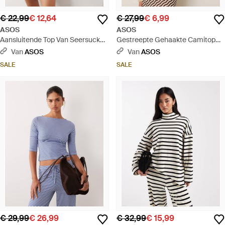
€ 22,99
€ 12,64
€ 27,99
€ 6,99
ASOS
ASOS
Aansluitende Top Van Seersucker
Gestreepte Gehaakte Camitop
Met Opstaande Kraag En
Van Co-Ord Set Met Halternek En
Van
ASOS
Van
ASOS
Strepen, Deel Van Co-Ord Set -
Gestrikte Achterkant -
SALE
SALE
Wit
Meerkleurig
€ 29,99
€ 26,99
€ 32,99
€ 15,99