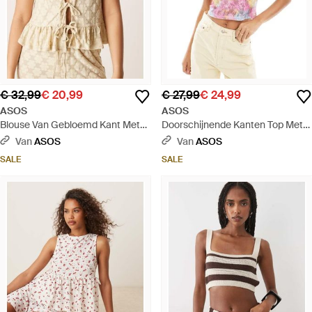
€ 32,99
€ 20,99
€ 27,99
€ 24,99
ASOS
ASOS
Blouse Van Gebloemd Kant Met
Doorschijnende Kanten Top Met
Gestrikte Voorkant, Deel Van Co-
Korte Mouwen En Roze
Van
ASOS
Van
ASOS
Ord Set - Naturel
Bloemenprint, Deel Van Co-Ord
SALE
SALE
Set - Roze