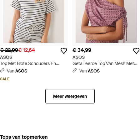
€ 22,99
€ 12,64
€ 34,99
ASOS
ASOS
Top Met Blote Schouders En
Getailleerde Top Van Mesh Met
Zwart-Witte Strepen, Deel Van
Gerimpelde Schouders En
Van
ASOS
Van
ASOS
Co-Ord Set - Meerkleurig
Stippenprint, Deel Van Co-Ord Set
SALE
- Rood
Meer weergeven
‪Tops‬ van topmerken