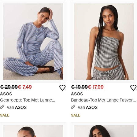
€ 29,99
€ 7,49
€ 19,99
€ 17,99
ASOS
ASOS
Gestreepte Top Met Lange
Bandeau-Top Met Lange Pasvorm
Mouwen, Knopen En Capuchon,
En Zwart-Witte Gingham Ruit,
Van
ASOS
Van
ASOS
Deel Van Co-Ord Set - Blauw
Deel Van Co-Ord Set - Zwart
SALE
SALE