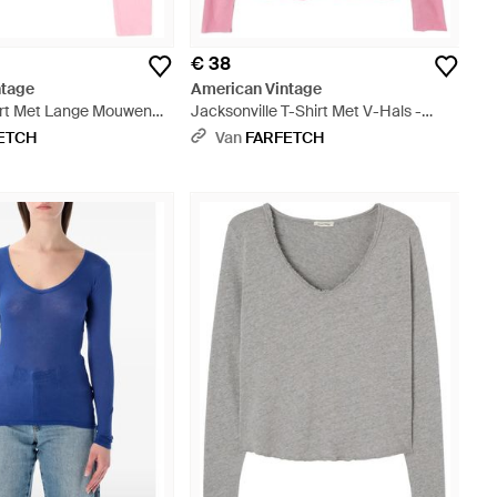
€ 38
ntage
American Vintage
rt Met Lange Mouwen
Jacksonville T-Shirt Met V-Hals -
Roze
Roze
ETCH
Van
FARFETCH