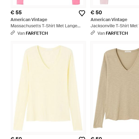
€ 55
€ 50
American Vintage
American Vintage
Massachusetts T-Shirt Met Lange
Jacksonville T-Shirt Met
Mouwen En V-Hals - Roze
Lange Mouwen - Roze
Van
FARFETCH
Van
FARFETCH