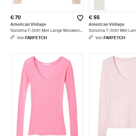
€ 70
€ 55
American Vintage
American Vintage
Sonoma T-Shirt Met Lange Mouwen
Sonoma T-Shirt Met La
En V-Hals - Roze
En V-Hals - Wit
Van
FARFETCH
Van
FARFETCH