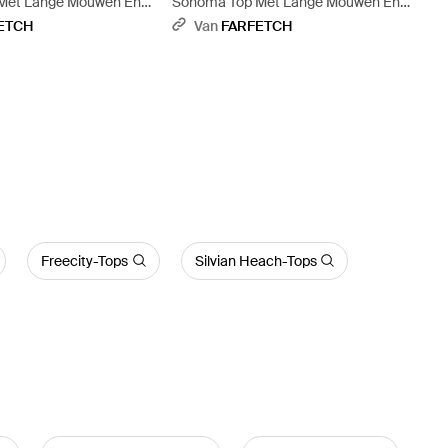
Met Lange Mouwen En
Sonoma Top Met Lange Mouwen En
t
V-Hals - Blauw
ETCH
Van
FARFETCH
Freecity-Tops
Silvian Heach-Tops