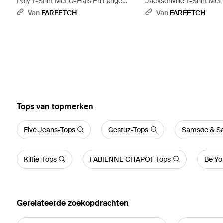
Pojy T-Shirt Met U-Hals En Lange
Jacksonville T-Shirt Me
Mouwen - Roze
Hals En Lange Mouwen -
Van
FARFETCH
Van
FARFETCH
‪Tops‬ van topmerken
Five Jeans-Tops
Gestuz-Tops
Samsøe & S
Kiltie-Tops
FABIENNE CHAPOT-Tops
Be Yo
Gerelateerde zoekopdrachten