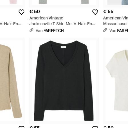
€ 50
€ 55
American Vintage
American Vi
 V-Hals En
Jacksonville T-Shirt Met V-Hals En
Massachusett
Lange Mouwen - Grijs
Mouwen En V-
Van
FARFETCH
Van
FARF