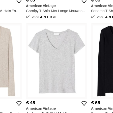
€ 55
€ 50
American Vintage
American Vi
 V-Hals En
Gamipy T-Shirt Met Lange Mouwen
Sonoma T-Shi
l
En V-Hals - Zwart
En V-Hals - W
Van
FARFETCH
Van
FARF
€ 45
€ 55
American Vintage
American Vi