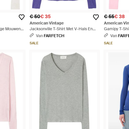
€ 50
€ 35
€ 55
€ 38
American Vintage
American Vi
nge Mouwen
Jacksonville T-Shirt Met V-Hals En
Gamipy T-Shi
Lange Mouwen - Paars
En V-Hals - 
Van
FARFETCH
Van
FARF
SALE
SALE