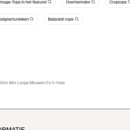
ntage-Tops in het Naturel
Overhemden
Croptops
esignertunieken
Babydoll-tops
hirt Met Lange Mouwen En V-Hals
ORMATIE