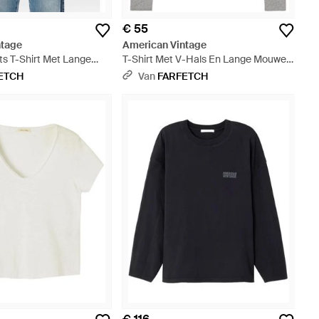
€ 55
ntage
American Vintage
s T-Shirt Met Lange
T-Shirt Met V-Hals En Lange Mouwen
Hals - Blauw
- Grijs
ETCH
Van
FARFETCH