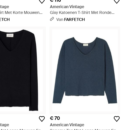
€ 116
ntage
American Vintage
rt Met Korte Mouwen
Gixy Katoenen T-Shirt Met Ronde
it
Hals En Lange Mouwen - Blauw
ETCH
Van
FARFETCH
€ 70
ntage
American Vintage