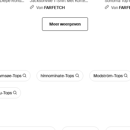
t Diepe Ronde
Jacksonville T-Shirt Met Korte
Sonoma Top 
 Wit
Mouwen En V-Hals - Wit
V-Hals - Zwar
Van
FARFETCH
Van
FARF
Meer weergeven
amsøe-Tops
hinnominate-Tops
Modström-Tops
u-Tops