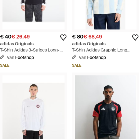
€ 40
€ 26,49
€ 80
€ 68,49
adidas Originals
adidas Originals
T-Shirt Adidas 3-Stripes Long-
T-Shirt Adidas Graphic Long
Sleeve Top Long-Sleeve Top -
Sleeve Polo Shirt - Blauw
Van
Footshop
Van
Footshop
Zwart
SALE
SALE