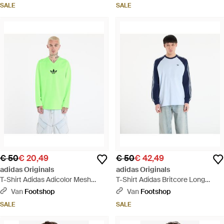
Blauw
T-Shirt - Groen
SALE
SALE
€ 50
€ 20,49
€ 50
€ 42,49
adidas Originals
adidas Originals
T-Shirt Adidas Adicolor Mesh
T-Shirt Adidas Britcore Long
Long Sleeve Tee Signal - Groen
Sleeve Cali T-Shirt Crystal Sky/
Van
Footshop
Van
Footshop
Night - Blauw
SALE
SALE