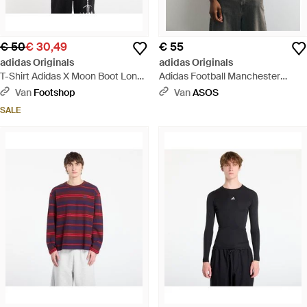
€ 50
€ 30,49
€ 55
adidas Originals
adidas Originals
T-Shirt Adidas X Moon Boot Long
Adidas Football Manchester
Sleeve Long-Sleeve Top - Wit
United 26/27 Training T-Shirt -
Van
Footshop
Van
ASOS
Blauw
SALE