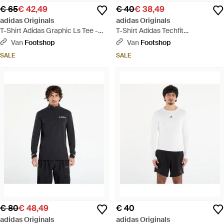
€ 65
€ 42,49
€ 40
€ 38,49
adidas Originals
adidas Originals
T-Shirt Adidas Graphic Ls Tee -
T-Shirt Adidas Techfit
Rood
Compression Training Long
Van
Footshop
Van
Footshop
Sleeve Long-Sleeve Top/ A
SALE
SALE
Charcoal - Zwart
€ 80
€ 48,49
€ 40
adidas Originals
adidas Originals