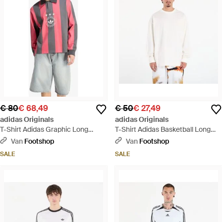
€ 80
€ 68,49
€ 50
€ 27,49
adidas Originals
adidas Originals
T-Shirt Adidas Graphic Long
T-Shirt Adidas Basketball Long
Sleeve Polo Shirt Utility/ Cream -
Sleeve Tee - Wit
Van
Footshop
Van
Footshop
Rood
SALE
SALE