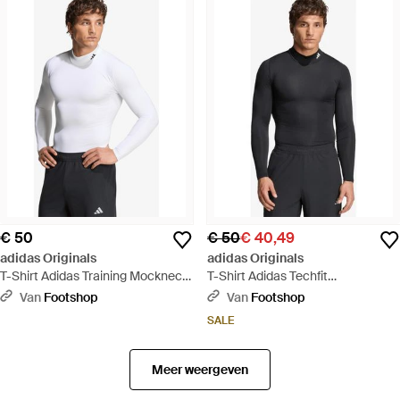
€ 50
€ 50
€ 40,49
adidas Originals
adidas Originals
T-Shirt Adidas Training Mockneck
T-Shirt Adidas Techfit
Long Sleeve T-Shirt - Wit
Compression Training Mock Neck
Van
Footshop
Van
Footshop
Long Sleeve T-Shirt - Zwart
SALE
Meer weergeven