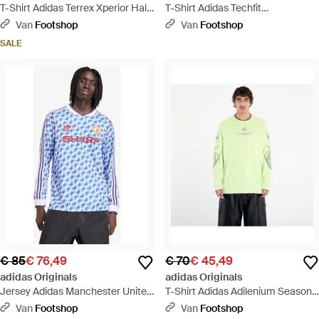
T-Shirt Adidas Terrex Xperior Half-
T-Shirt Adidas Techfit
Zip Long-Sleeve Top - Zwart
Compression Training Long
Van
Footshop
Van
Footshop
Sleeve Long-Sleeve Top - Wit
SALE
€ 85
€ 76,49
€ 70
€ 45,49
adidas Originals
adidas Originals
Jersey Adidas Manchester United
T-Shirt Adidas Adilenium Season
Away Long Sleeve Jersey 90 -
4 Teamgeist Graphic Long Sleeve
Van
Footshop
Van
Footshop