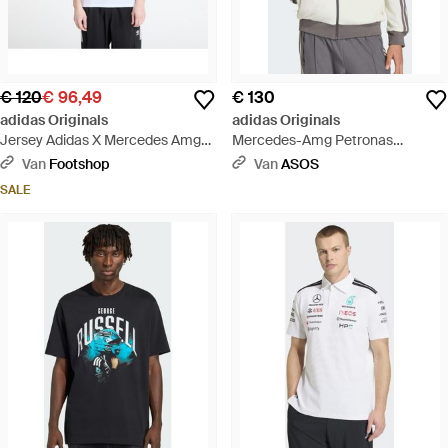
€ 120
€ 96,49
€ 130
adidas Originals
adidas Originals
Jersey Adidas X Mercedes Amg
Mercedes-Amg Petronas
Petronas Formula One Team
Formula 1 - Grijs
Van
Footshop
Van
ASOS
Driver Authentic Jersey - Wit
SALE