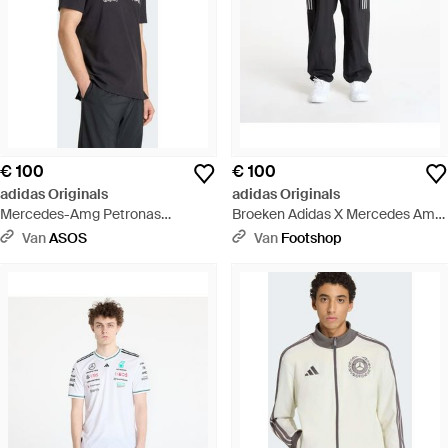
€ 100
€ 100
adidas Originals
adidas Originals
Mercedes-Amg Petronas
Broeken Adidas X Mercedes Amg
Formula 1- Team Engineers -
Petronas Formula One Team
Van
ASOS
Van
Footshop
Zwart
Mechanics Pant/ Reflective -
Zwart