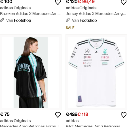
€ 100
€ 120
€ 96,49
adidas Originals
adidas Originals
Broeken Adidas X Mercedes Amg
Jersey Adidas X Mercedes Amg
Petronas Formula One Team
Petronas Formula One Team
Van
Footshop
Van
Footshop
Mechanics Pant/ Reflective -
Driver Authentic Jersey - Wit
SALE
Zwart
€ 75
€ 126
€ 118
adidas Originals
adidas
Mercedes Amg Petronas Formula
Pilot Mercedes-Amg Petronas