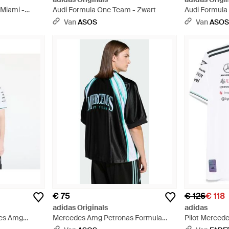
Miami -
Audi Formula One Team - Zwart
Audi Formula
Van
ASOS
Van
ASO
€ 75
€ 126
€ 118
adidas Originals
adidas
des Amg
Mercedes Amg Petronas Formula
Pilot Merced
eam Driver
One - Zwart
Formula One 