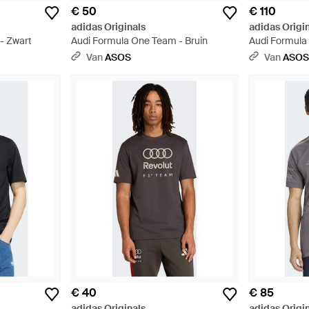
€ 50
€ 110
adidas Originals
adidas Origi
- Zwart
Audi Formula One Team - Bruin
Audi Formula
Van
ASOS
Van
ASO
€ 40
€ 85
adidas Originals
adidas Origi