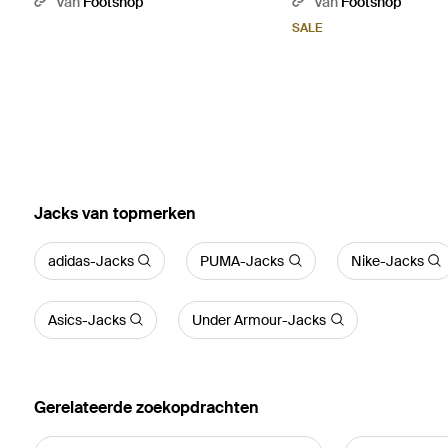
Van
Footshop
Van
Footshop
Mechanics Pant/ Reflective - Zwart
Authentic Jersey - Wit
SALE
‪Jacks‬ van topmerken
adidas-Jacks
PUMA-Jacks
Nike-Jacks
Asics-Jacks
Under Armour-Jacks
Gerelateerde zoekopdrachten