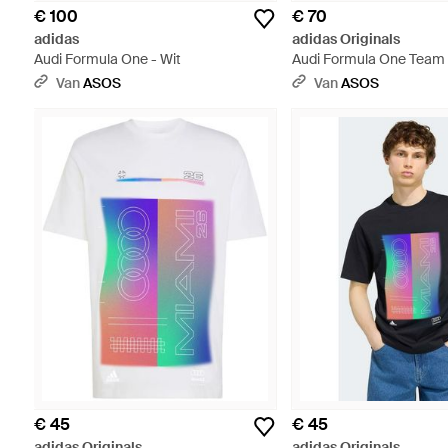
€ 100
€ 70
adidas
adidas Originals
Audi Formula One - Wit
Audi Formula One Team 
Van
ASOS
Van
ASOS
€ 45
€ 45
adidas Originals
adidas Originals