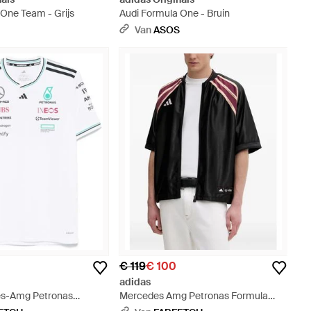
 One Team - Grijs
Audi Formula One - Bruin
S
Van
ASOS
€ 119
€ 100
adidas
es-Amg Petronas
Mercedes Amg Petronas Formula
Team T-Shirt - Wit
One Team Las Vegas Overhemd -