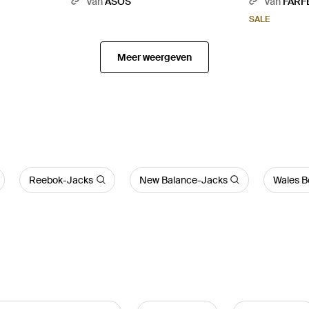
Van
ASOS
Van
FARF
SALE
Meer weergeven
Reebok-Jacks
New Balance-Jacks
Wales B