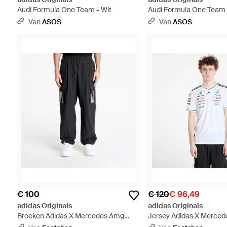
Audi Formula One Team - Wit
Audi Formula One Team 
Blauw
Van
ASOS
Van
ASOS
€ 100
€ 120
€ 96,49
adidas Originals
adidas Originals
Broeken Adidas X Mercedes Amg
Jersey Adidas X Merce
Petronas Formula One Team
Petronas Formula One T