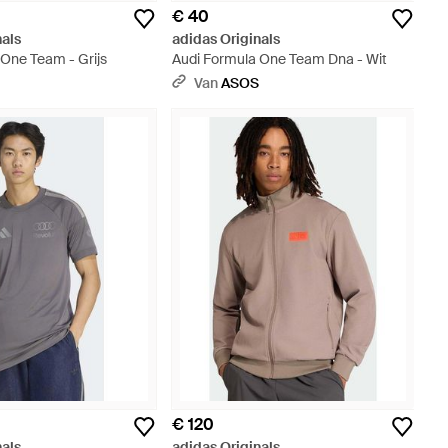
€ 40
nals
adidas Originals
 One Team - Grijs
Audi Formula One Team Dna - Wit
S
Van
ASOS
€ 120
nals
adidas Originals