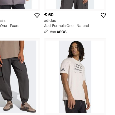
€ 60
nals
adidas
 One - Paars
Audi Formula One - Naturel
S
Van
ASOS