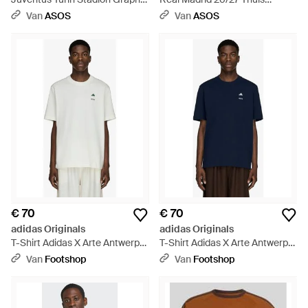
Tee - Wit
Authentic Shirt - Wit
Van
ASOS
Van
ASOS
€ 70
€ 70
adidas Originals
adidas Originals
T-Shirt Adidas X Arte Antwerp
T-Shirt Adidas X Arte Antwerp
Graphic T-Shirt Off/ Amazon -
Graphic T-Shirt Collegiate/ Off -
Van
Footshop
Van
Footshop
Wit
Blauw