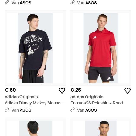
Zwart
Logo - Wit
Van
ASOS
Van
ASOS
€ 60
€ 25
adidas Originals
adidas Originals
Adidas Disney Mickey Mouse
Entrada26 Poloshirt - Rood
Dreams T-Shirt - Blauw
Van
ASOS
Van
ASOS