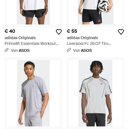
€ 40
€ 55
adidas Originals
adidas Originals
Primelift Essentials Workout
Liverpool Fc 26/27 Tiro
Graphics Tee - Wit
Trainingsshirt - Wit
Van
ASOS
Van
ASOS