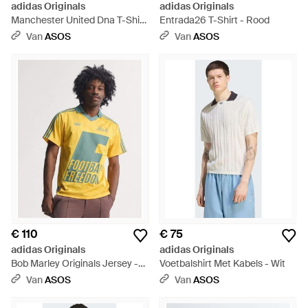
adidas Originals
adidas Originals
Manchester United Dna T-Shirt
Entrada26 T-Shirt - Rood
- Zwart
Van
ASOS
Van
ASOS
€ 110
€ 75
adidas Originals
adidas Originals
Bob Marley Originals Jersey -
Voetbalshirt Met Kabels - Wit
Geel
Van
ASOS
Van
ASOS