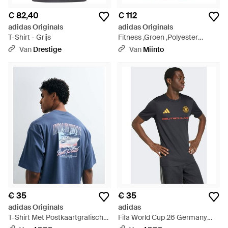
€ 82,40
€ 112
adidas Originals
adidas Originals
T-Shirt - Grijs
Fitness ,Groen ,Polyester
Duitsland 1994 Uitshirt - Blauw
Van
Drestige
Van
Miinto
€ 35
€ 35
adidas Originals
adidas
T-Shirt Met Postkaartgrafische
Fifa World Cup 26 Germany
Backprint - Blauw
Shirt - Blauw