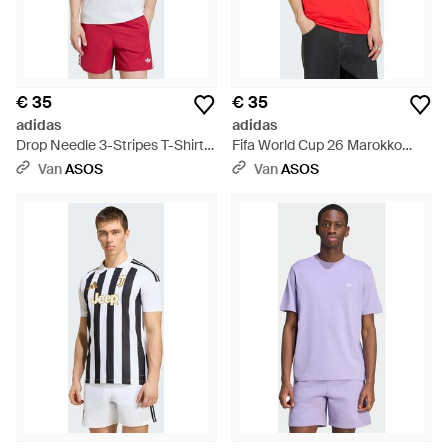
€ 35
€ 35
adidas
adidas
Drop Needle 3-Stripes T-Shirt -
Fifa World Cup 26 Marokko
Wit
Shirt - Rood
Van
ASOS
Van
ASOS