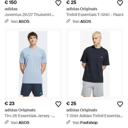
€ 150
€ 25
adidas
adidas Originals
Juventus 26/27 Thuisshirt
Trefoil Essentials T-Shirt - Paars
Authentic - Wit
Van
ASOS
Van
ASOS
€ 23
€ 25
adidas Originals
adidas Originals
Tiro 26 Essentials Jersey -
T-Shirt Adidas Trefoil Essentials
Blauw
Loose Dropped Shoulder T-
Van
ASOS
Van
Footshop
Shirt - Blauw