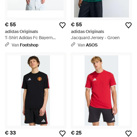
€ 55
€ 55
adidas Originals
adidas Originals
T-Shirt Adidas Fc Bayern
Jacquard Jersey - Groen
Muenchen Og T-Shirt Core/
Van
Footshop
Van
ASOS
Night - Wit
€ 33
€ 25