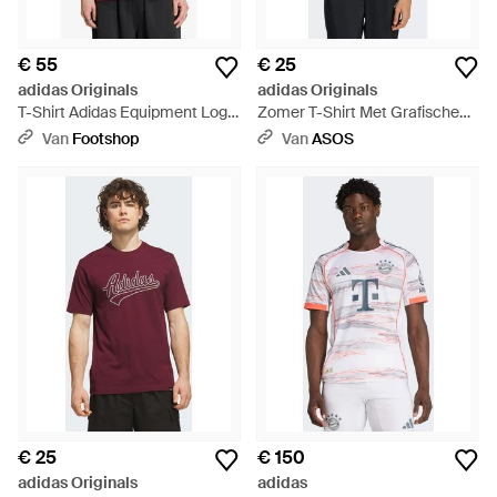
€ 55
€ 25
adidas Originals
adidas Originals
T-Shirt Adidas Equipment Logo
Zomer T-Shirt Met Grafische
Tee - Rood
Print En Contrastbies - Zwart
Van
Footshop
Van
ASOS
€ 25
€ 150
adidas Originals
adidas