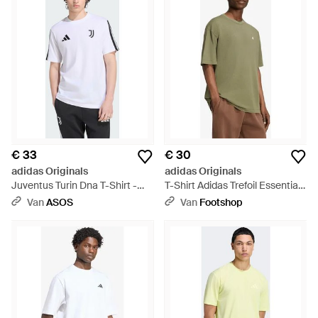
€ 33
€ 30
adidas Originals
adidas Originals
Juventus Turin Dna T-Shirt -
T-Shirt Adidas Trefoil Essentials
Wit
Washed Loose Dropped
Van
ASOS
Van
Footshop
Shoulder T-Shirt - Groen