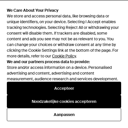
We Care About Your Privacy
We Care About Your Privacy
We store and access personal data, like browsing data or
We store and access personal data, like browsing data or
unique identifiers, on your device. Selecting I Accept enables
unique identifiers, on your device. Selecting I Accept enables
tracking technologies. Selecting Reject All or withdrawing your
tracking technologies. Selecting Reject All or withdrawing your
consent will disable them. If trackers are disabled, some
consent will disable them. If trackers are disabled, some
content and ads you see may not be as relevant to you. You
content and ads you see may not be as relevant to you. You
can change your choices or withdraw consent at any time by
can change your choices or withdraw consent at any time by
clicking the Cookie Settings link at the bottom of the page. For
clicking the Cookie Settings link at the bottom of the page. For
more details, refer to our
more details, refer to our
Cookie Policy
Cookie Policy
.
.
We and our partners process data to provide:
We and our partners process data to provide:
Store and/or access information on a device. Personalised
Store and/or access information on a device. Personalised
advertising and content, advertising and content
advertising and content, advertising and content
€ 40
€ 35
measurement, audience research and services development.
measurement, audience research and services development.
adidas Originals
adidas Originals
Accepteer
Accepteer
Peter Moore T-Shirt - Blauw
Fifa World Cup 26 France Shirt
- Blauw
Van
ASOS
Van
ASOS
Noodzakelijke cookies accepteren
Noodzakelijke cookies accepteren
Aanpassen
Aanpassen