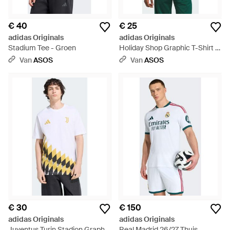
€ 40
€ 25
adidas Originals
adidas Originals
Stadium Tee - Groen
Holiday Shop Graphic T-Shirt -
Wit
Van
ASOS
Van
ASOS
€ 30
€ 150
adidas Originals
adidas Originals
Juventus Turin Stadion Graphic
Real Madrid 26/27 Thuis