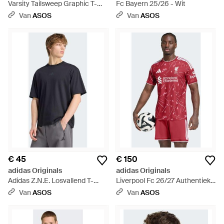
Varsity Tailsweep Graphic T-
Fc Bayern 25/26 - Wit
Shirt - Rood
Van
ASOS
Van
ASOS
€ 45
€ 150
adidas Originals
adidas Originals
Adidas Z.N.E. Losvallend T-
Liverpool Fc 26/27 Authentiek
Shirt - Blauw
Thuisshirt - Rood
Van
ASOS
Van
ASOS