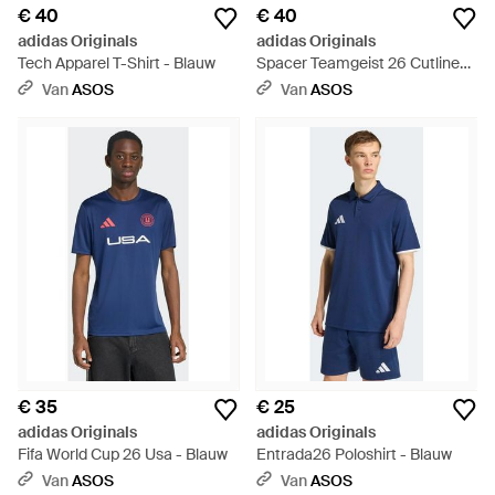
€ 40
€ 40
adidas Originals
adidas Originals
Tech Apparel T-Shirt - Blauw
Spacer Teamgeist 26 Cutline
Tee - Wit
Van
ASOS
Van
ASOS
€ 35
€ 25
adidas Originals
adidas Originals
Fifa World Cup 26 Usa - Blauw
Entrada26 Poloshirt - Blauw
Van
ASOS
Van
ASOS