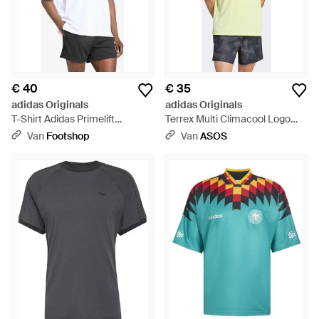
€ 40
€ 35
adidas Originals
adidas Originals
T-Shirt Adidas Primelift
Terrex Multi Climacool Logo
Essentials Workout Graphics
Tech T-Shirt - Geel
Van
Footshop
Van
ASOS
Tee - Wit