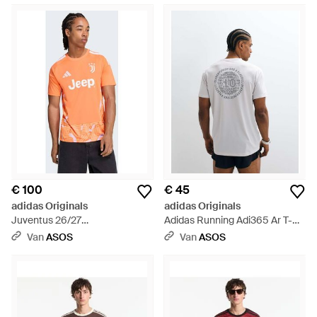
€ 100
€ 45
adidas Originals
adidas Originals
Juventus 26/27
Adidas Running Adi365 Ar T-
Thuisdoelmanshirt - Oranje
Shirt Met Print Op De
Van
ASOS
Van
ASOS
Achterkant - Wit