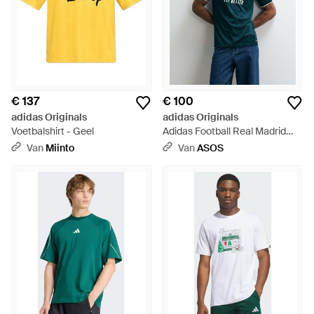
€ 137
€ 100
adidas Originals
adidas Originals
Voetbalshirt - Geel
Adidas Football Real Madrid
26/27 Uitshirt - Blauw
Van
Miinto
Van
ASOS