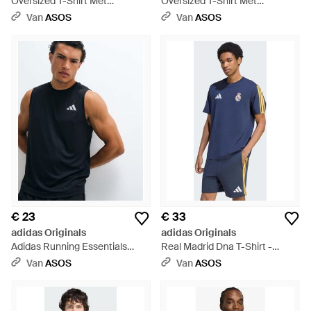
Oversized T-Shirt Met
Oversized T-Shirt Met
Contrasterende Stiksels - Wit
Contrasterende Stiksels -
Van
ASOS
Van
ASOS
Blauw
€ 23
€ 33
adidas Originals
adidas Originals
Adidas Running Essentials
Real Madrid Dna T-Shirt -
Tanktop - Blauw
Blauw
Van
ASOS
Van
ASOS