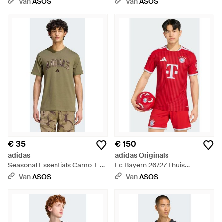
Van
ASOS
Van
ASOS
€ 35
€ 150
adidas
adidas Originals
Seasonal Essentials Camo T-
Fc Bayern 26/27 Thuis
Shirt - Groen
Authentic Jersey - Rood
Van
ASOS
Van
ASOS