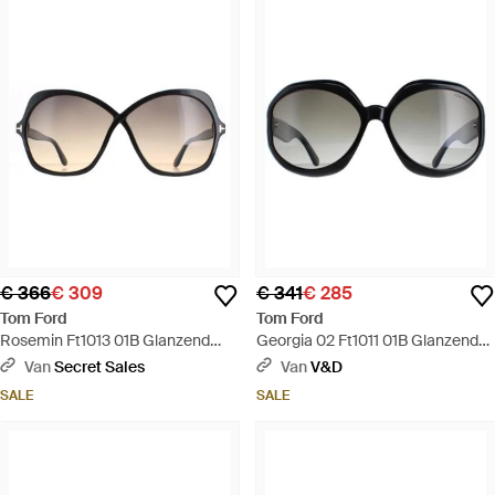
€ 366
€ 309
€ 341
€ 285
Tom Ford
Tom Ford
Rosemin Ft1013 01B Glanzend
Georgia 02 Ft1011 01B Glanzend
Smoke Gradient Zonnebril - Bruin
Smoke Gradient Zonnebril - Zwart
Van
Secret Sales
Van
V&D
SALE
SALE