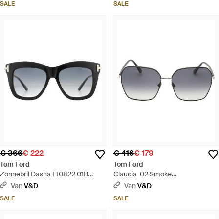
SALE
SALE
€ 366
€ 222
€ 416
€ 179
Tom Ford
Tom Ford
Zonnebril Dasha Ft0822 01B
Claudia-02 Smoke
Glanzende Zwarte Rookverloop -
Gepolariseerde Lens Glanzende
Van
V&D
Van
V&D
Zwart
Zwarte Zonnebril - Grijs
SALE
SALE