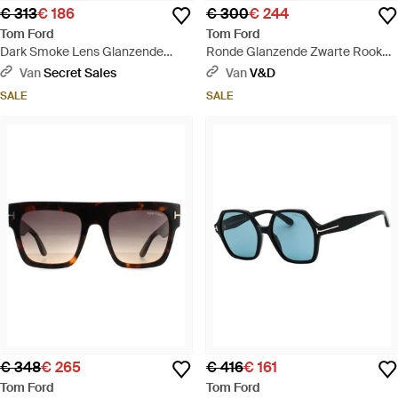
€ 313
€ 186
€ 300
€ 244
Tom Ford
Tom Ford
Dark Smoke Lens Glanzende
Ronde Glanzende Zwarte Rook
Zwarte Zonnebril - Blauw
Grijze Gradient Zonnebril - Zwart
Van
Secret Sales
Van
V&D
SALE
SALE
€ 348
€ 265
€ 416
€ 161
Tom Ford
Tom Ford