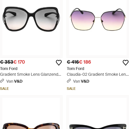
€ 353
€ 170
€ 416
€ 186
Tom Ford
Tom Ford
Gradient Smoke Lens Glanzend
Claudia-02 Gradient Smoke Lens
Zwarte Zonnebril - Zwart
Glanzend Zwarte Zonnebril -
Van
V&D
Van
V&D
Roze
SALE
SALE