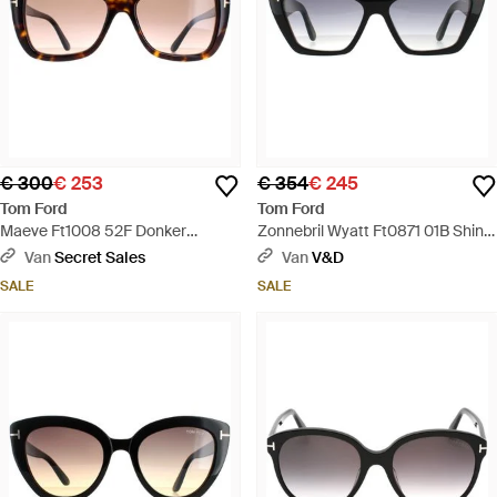
€ 300
€ 253
€ 354
€ 245
Tom Ford
Tom Ford
Maeve Ft1008 52F Donker
Zonnebril Wyatt Ft0871 01B Shiny
Havana Gradiënt Zonnebril -
Smoke Gradiënt - Zwart
Van
Secret Sales
Van
V&D
Bruin
SALE
SALE