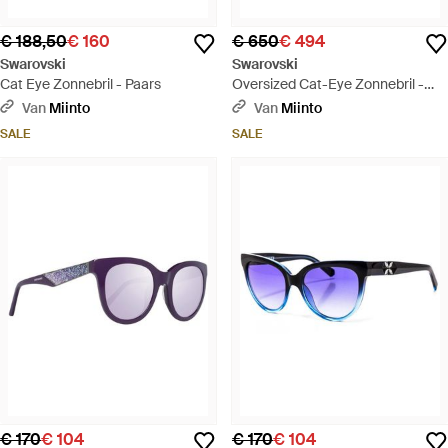
€ 188,50
€ 160
€ 650
€ 494
Swarovski
Swarovski
Cat Eye Zonnebril - Paars
Oversized Cat-Eye Zonnebril -
Zwart
Van
Miinto
Van
Miinto
SALE
SALE
€ 170
€ 104
€ 170
€ 104