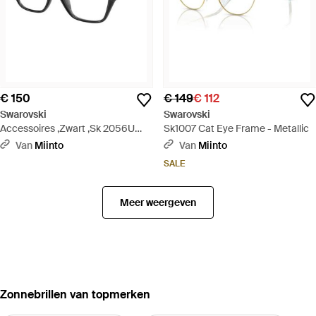
€ 150
€ 149
€ 112
Swarovski
Swarovski
Accessoires ,Zwart ,Sk 2056U
Sk1007 Cat Eye Frame - Metallic
Cat-Eye Optisch Montuur - Zwart
Van
Miinto
Van
Miinto
SALE
Meer weergeven
‪Zonnebrillen‬ van topmerken