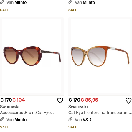
Acetaat Zonnebril - Bruin
Acetaat Zonnebril - Blauw
Van
Miinto
Van
Miinto
SALE
SALE
€ 170
€ 104
€ 170
€ 85,95
Swarovski
Swarovski
Accessoires ,Bruin ,Cat Eye
Cat Eye Lichtbruine Transparante
Acetaat Zonnebril - Bruin
Bruine Gradiënt Zonnebril
Van
Miinto
Van
V&D
SALE
SALE