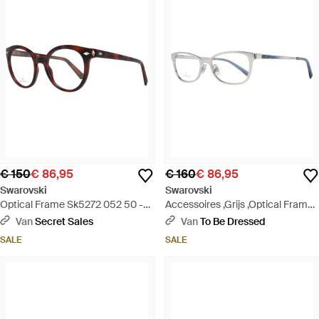
€ 150
€ 86,95
€ 160
€ 86,95
Swarovski
Swarovski
Optical Frame Sk5272 052 50 -
Accessoires ,Grijs ,Optical Frame
Bruin
- Metallic
Van
Secret Sales
Van
To Be Dressed
SALE
SALE