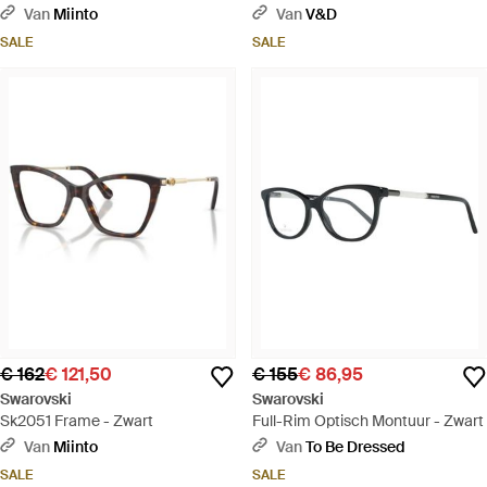
Van
Miinto
Van
V&D
SALE
SALE
€ 162
€ 121,50
€ 155
€ 86,95
Swarovski
Swarovski
Sk2051 Frame - Zwart
Full-Rim Optisch Montuur - Zwart
Van
Miinto
Van
To Be Dressed
SALE
SALE