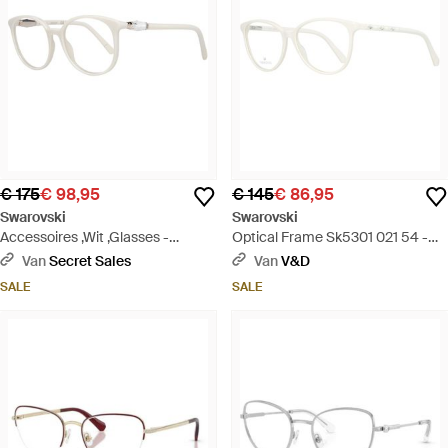
€ 175
€ 98,95
€ 145
€ 86,95
Swarovski
Swarovski
Accessoires ,Wit ,Glasses -
Optical Frame Sk5301 021 54 -
Metallic
Metallic
Van
Secret Sales
Van
V&D
SALE
SALE