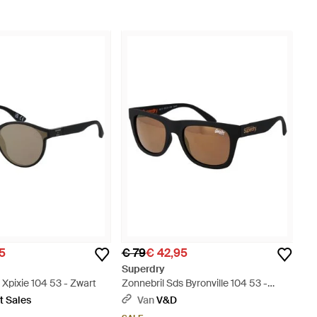
5
€ 79
€ 42,95
Superdry
 Xpixie 104 53 - Zwart
Zonnebril Sds Byronville 104 53 -
Zwart
t Sales
Van
V&D