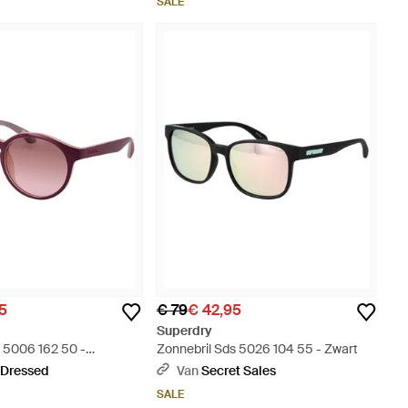
SALE
5
€ 79
€ 42,95
Superdry
s 5006 162 50 -
Zonnebril Sds 5026 104 55 - Zwart
 Dressed
Van
Secret Sales
SALE