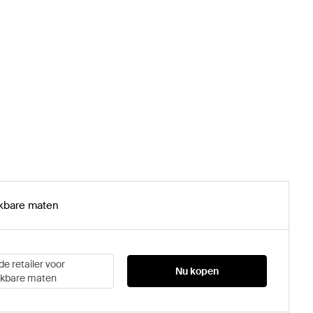
kbare maten
de retailer voor
Nu kopen
ikbare maten