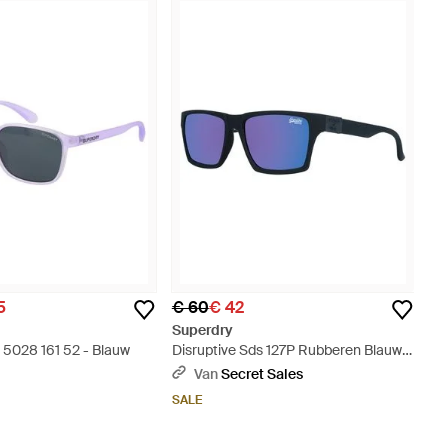
5
€ 60
€ 42
Superdry
 5028 161 52 - Blauw
Disruptive Sds 127P Rubberen Blauwe
Gradiënt Gepolariseerde Zonnebril -
Van
Secret Sales
Blauw
SALE