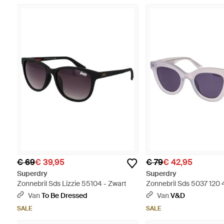
€ 69
€ 39,95
€ 79
€ 42,95
Superdry
Superdry
Zonnebril Sds Lizzie 55104 - Zwart
Zonnebril Sds 5037 120 
Van
To Be Dressed
Van
V&D
SALE
SALE