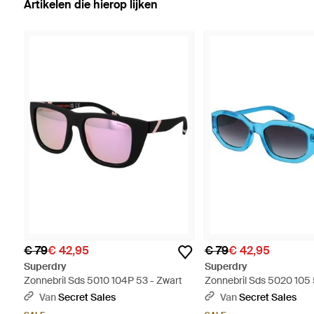
Artikelen die hierop lijken
€ 79
€ 42,95
€ 79
€ 42,95
Superdry
Superdry
Zonnebril Sds 5010 104P 53 - Zwart
Zonnebril Sds 5020 105 
Van
Secret Sales
Van
Secret Sales