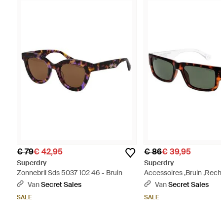
€ 79
€ 42,95
€ 86
€ 39,95
Superdry
Superdry
Zonnebril Sds 5037 102 46 - Bruin
Accessoires ,Bruin ,Rec
Zonnebril - Zwart
Van
Secret Sales
Van
Secret Sales
SALE
SALE