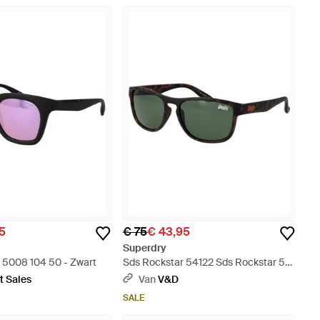
5
€ 75
€ 43,95
Superdry
s 5008 104 50 - Zwart
Sds Rockstar 54122 Sds Rockstar 54
122 Zonnebril - Groen
t Sales
Van
V&D
SALE