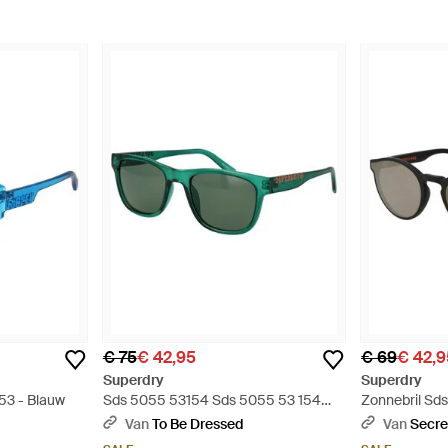
€ 75
€ 42,95
€ 69
€ 42,9
Superdry
Superdry
53 - Blauw
Sds 5055 53154 Sds 5055 53 154
Zonnebril Sds
Zonnebril - Groen
Van
To Be Dressed
Van
Secre