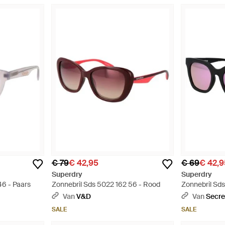
€ 79
€ 42,95
€ 69
€ 42,9
Superdry
Superdry
46 - Paars
Zonnebril Sds 5022 162 56 - Rood
Zonnebril Sd
Van
V&D
Van
Secre
SALE
SALE