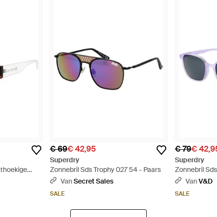
€ 69
€ 42,95
€ 79
€ 42,9
Superdry
Superdry
hthoekige
Zonnebril Sds Trophy 027 54 - Paars
Zonnebril Sds
Van
Secret Sales
Van
V&D
SALE
SALE