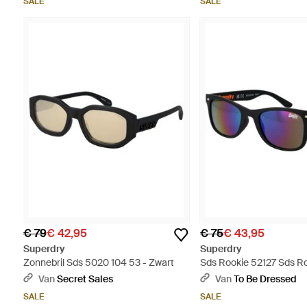
SALE
SALE
€ 79
€ 42,95
€ 75
€ 43,95
Superdry
Superdry
Zonnebril Sds 5020 104 53 - Zwart
Sds Rookie 52127 Sds Ro
Zonnebril - Blauw
Van
Secret Sales
Van
To Be Dressed
SALE
SALE