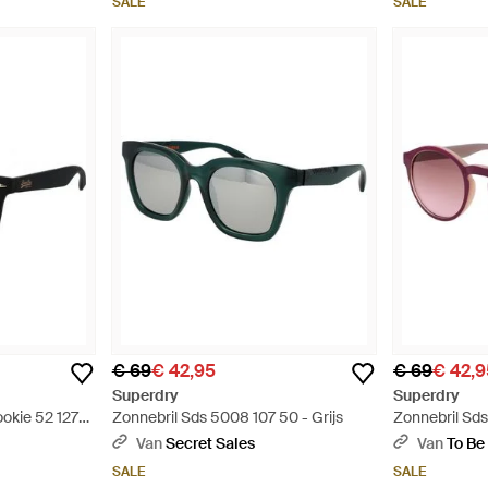
SALE
SALE
€ 69
€ 42,95
€ 69
€ 42,9
Superdry
Superdry
okie 52 127
Zonnebril Sds 5008 107 50 - Grijs
Zonnebril Sd
Meerkleurig
Van
Secret Sales
Van
To Be
SALE
SALE