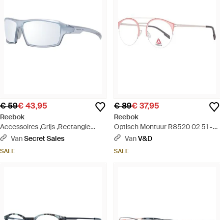
€ 59
€ 43,95
€ 89
€ 37,95
Reebok
Reebok
Accessoires ,Grijs ,Rectangle
Optisch Montuur R8520 02 51 -
Zonnebrillen - Blauw
Metallic
Van
Secret Sales
Van
V&D
SALE
SALE