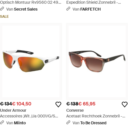
Optisch Montuur Rv9560 02 49 -
Expedition Shield Zonnebril -
Metallic
Blauw
Van
Secret Sales
Van
FARFETCH
SALE
€ 134
€ 104,50
€ 138
€ 65,95
Under Armour
Converse
Accessoires ,Wit ,Ua 0001/G/S
Acetaat Rechthoek Zonnebril -
Zonnebril - Wit
Bruin
Van
Miinto
Van
To Be Dressed