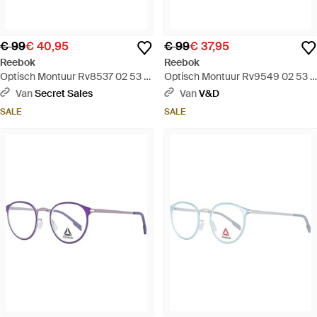
€ 99
€ 40,95
€ 99
€ 37,95
Reebok
Reebok
Optisch Montuur Rv8537 02 53 -
Optisch Montuur Rv9549 02 53 -
Bruin
Blauw
Van
Secret Sales
Van
V&D
SALE
SALE