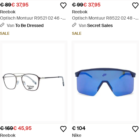
€ 89
€ 37,95
€ 99
€ 37,95
Reebok
Reebok
Optisch Montuur R9521 02 46 -
Optisch Montuur R8522 02 48 -
Metallic
Metallic
Van
To Be Dressed
Van
Secret Sales
SALE
SALE
€ 169
€ 45,95
€ 104
Reebok
Nike