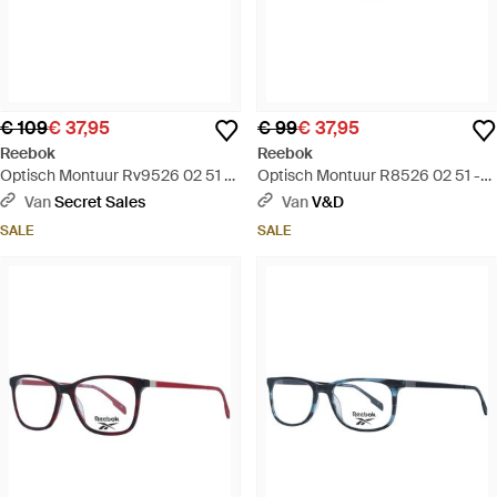
€ 109
€ 37,95
€ 99
€ 37,95
Reebok
Reebok
Optisch Montuur Rv9526 02 51 -
Optisch Montuur R8526 02 51 -
Blauw
Metallic
Van
Secret Sales
Van
V&D
SALE
SALE