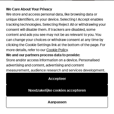
We Care About Your Privacy
We Care About Your Privacy
We store and access personal data, like browsing data or
We store and access personal data, like browsing data or
unique identifiers, on your device. Selecting I Accept enables
unique identifiers, on your device. Selecting I Accept enables
tracking technologies. Selecting Reject All or withdrawing your
tracking technologies. Selecting Reject All or withdrawing your
consent will disable them. If trackers are disabled, some
consent will disable them. If trackers are disabled, some
€ 8,99
€ 8,99
content and ads you see may not be as relevant to you. You
content and ads you see may not be as relevant to you. You
Pull&Bear
Pull&Bear
can change your choices or withdraw consent at any time by
can change your choices or withdraw consent at any time by
Sjaal Met Franjes - Bruin
Maxi Mohair-Look Sjaal - Bruin
clicking the Cookie Settings link at the bottom of the page. For
clicking the Cookie Settings link at the bottom of the page. For
Van
Pull&Bear
Van
Pull&Bear
more details, refer to our
more details, refer to our
Cookie Policy
Cookie Policy
.
.
NIET MEER OP VOORRAAD
NIET MEER OP VOORRAAD
We and our partners process data to provide:
We and our partners process data to provide:
Store and/or access information on a device. Personalised
Store and/or access information on a device. Personalised
advertising and content, advertising and content
advertising and content, advertising and content
measurement, audience research and services development.
measurement, audience research and services development.
Accepteer
Accepteer
Noodzakelijke cookies accepteren
Noodzakelijke cookies accepteren
Aanpassen
Aanpassen