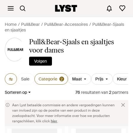
Home
Pull&Bear
Pull&Bear-Accessoires
Pull&Bear-Sjaals
en sjaaltjes
Pull&Bear-Sjaals en sjaaltjes
voor dames
Volgen
Sale
Categorie
Maat
Prijs
Kleur
2
Sorteren op
76
resultaten
van
2
partners
Aan Lyst betaalde commissie en andere vergoedingen kunnen
van invloed zijn op de positie van een product in deze
zoekopdracht. Voor meer informatie over hoe we producten
rangschikken, klik click
hier
.