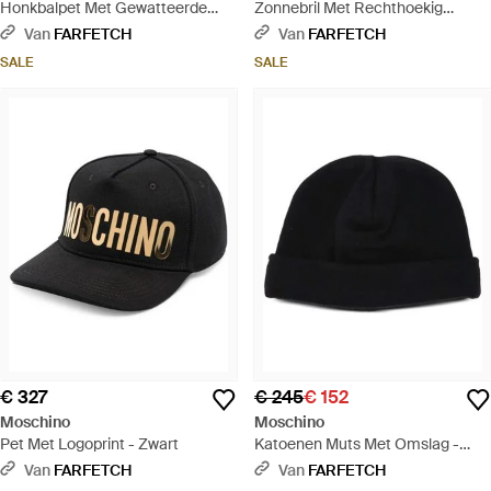
Honkbalpet Met Gewatteerde
Zonnebril Met Rechthoekig
Patch - Zwart
Montuur - Zwart
Van
FARFETCH
Van
FARFETCH
SALE
SALE
€ 327
€ 245
€ 152
Moschino
Moschino
Pet Met Logoprint - Zwart
Katoenen Muts Met Omslag -
Zwart
Van
FARFETCH
Van
FARFETCH