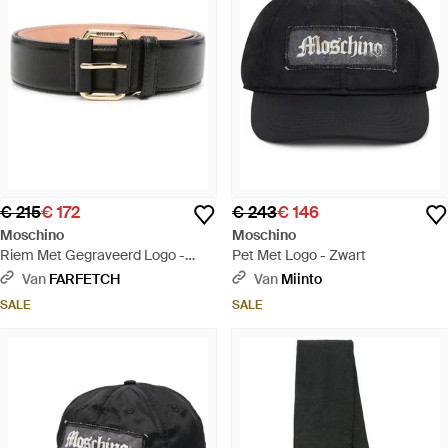
€ 215
€ 172
€ 243
€ 146
Moschino
Moschino
Riem Met Gegraveerd Logo -
Pet Met Logo - Zwart
Zwart
Van
FARFETCH
Van
Miinto
SALE
SALE