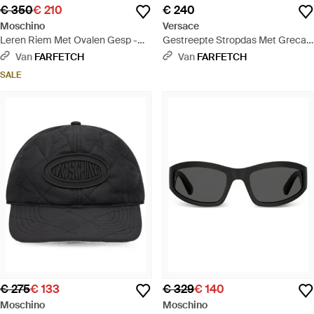
€ 350
€ 210
€ 240
Moschino
Versace
Leren Riem Met Ovalen Gesp -
Gestreepte Stropdas Met Greca-
Wit
Patroon - Rood
Van
FARFETCH
Van
FARFETCH
SALE
€ 275
€ 133
€ 329
€ 140
Moschino
Moschino