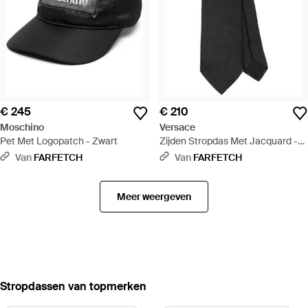
€ 245
€ 210
Moschino
Versace
Pet Met Logopatch - Zwart
Zijden Stropdas Met Jacquard -
Zwart
Van
FARFETCH
Van
FARFETCH
Meer weergeven
‪Stropdassen‬ van topmerken