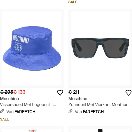
SALE
€ 295
€ 133
€ 211
Moschino
Moschino
Vissershoed Met Logoprint -
Zonnebril Met Vierkant Montuur -
Blauw
Grijs
Van
FARFETCH
Van
FARFETCH
SALE