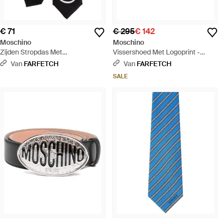
€ 71
€ 295
€ 142
Moschino
Moschino
Zijden Stropdas Met
Vissershoed Met Logoprint -
Smileypatroon - Zwart
Zwart
Van
FARFETCH
Van
FARFETCH
SALE