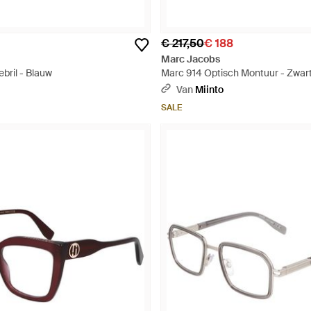
€ 217,50
€ 188
Marc Jacobs
ebril - Blauw
Marc 914 Optisch Montuur - Zwar
Van
Miinto
SALE