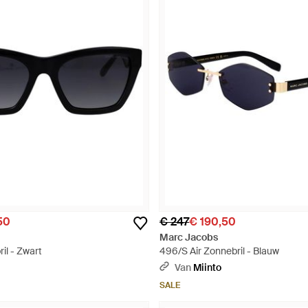
50
€ 247
€ 190,50
Marc Jacobs
il - Zwart
496/S Air Zonnebril - Blauw
Van
Miinto
SALE