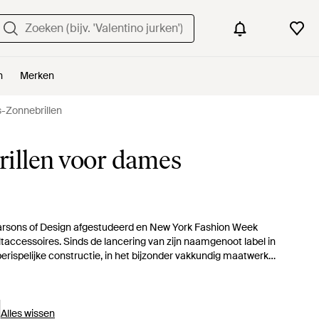
n
Merken
-Zonnebrillen
illen voor dames
n, Parsons of Design afgestudeerd en New York Fashion Week
ltaccessoires. Sinds de lancering van zijn naamgenoot label in
erispelijke constructie, in het bijzonder vakkundig maatwerk,
n en zonnebrillen. Shop zijn kleuren voor tijdloze Wayfarers,
Alles wissen