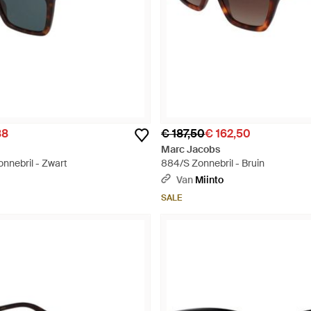
88
€ 187,50
€ 162,50
Marc Jacobs
nnebril - Zwart
884/S Zonnebril - Bruin
Van
Miinto
SALE