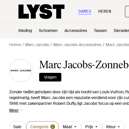
DAMES
HEREN
Kleding
Schoenen
Accessoires
Tassen
Sierade
Home
Marc Jacobs
Marc Jacobs-Accessoires
Marc Jacobs
Marc Jacobs-Zonnebr
Volgen
Zonder twijfel geholpen door zijn tijd als hoofd van Louis Vuitto
regelmatig, heeft Marc Jacobs een reputatie verdiend voor zijn cu
1986 met zakenpartner Robert Duffy, ligt Jacobs' focus op een onb
en hij zet dit verder in zijn converteerbare koppelingen, merkjuwele
Meer
Vliegeniers en oversized stijlen met schildpad en metalen frames.
Sale
Categorie
Maat
Prijs
Kleur
2