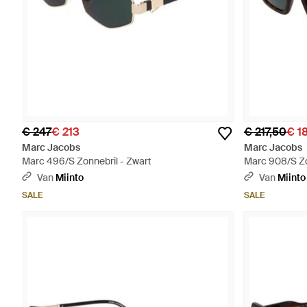
€ 247
€ 213
€ 217,50
€ 1
Marc Jacobs
Marc Jacobs
Marc 496/S Zonnebril - Zwart
Marc 908/S Zo
Van
Miinto
Van
Miinto
SALE
SALE