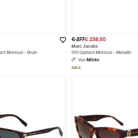
€ 277
€ 238,50
Marc Jacobs
sch Montuur - Bruin
910 Optisch Montuur - Metallic
Van
Miinto
SALE