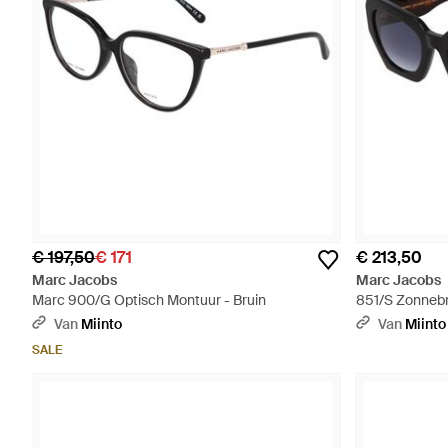
€ 197,50
€ 171
€ 213,50
Marc Jacobs
Marc Jacobs
Marc 900/G Optisch Montuur - Bruin
851/S Zonnebri
Van
Miinto
Van
Miinto
SALE