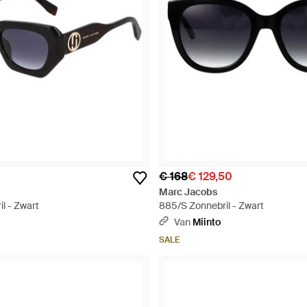
€ 168
€ 129,50
Marc Jacobs
l - Zwart
885/S Zonnebril - Zwart
Van
Miinto
SALE