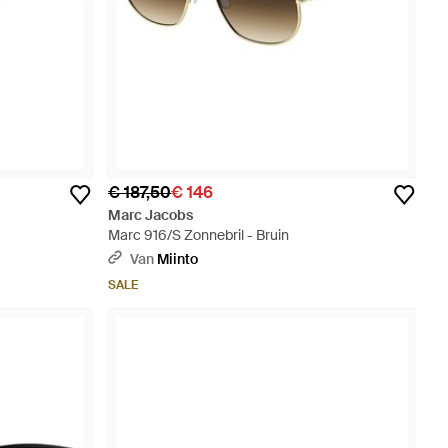
€ 187,50
€ 146
Marc Jacobs
Marc 916/S Zonnebril - Bruin
Van
Miinto
SALE