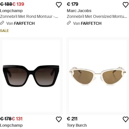
€ 188
€ 139
€ 179
Longchamp
Marc Jacobs
Zonnebril Met Rond Montuur -
Zonnebril Met Oversized Montuur
Bruin
- Zwart
Van
FARFETCH
Van
FARFETCH
SALE
€ 178
€ 131
€ 211
Longchamp
Tory Burch