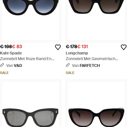
€ 198
€ 83
€ 178
€ 131
Kate Spade
Longchamp
Zonnebril Met Roze Rand En
Zonnebril Met Geometrisch
Zwarte Accenten - Blauw
Montuur - Zwart
Van
V&D
Van
FARFETCH
SALE
SALE