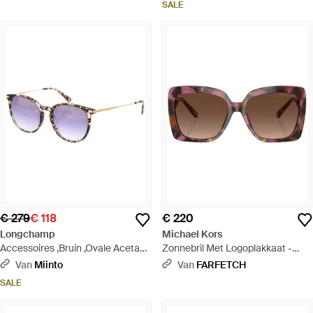
SALE
€ 279
€ 118
€ 220
Longchamp
Michael Kors
Accessoires ,Bruin ,Ovale Acetaat
Zonnebril Met Logoplakkaat -
Zonnebril Met Metalen
Bruin
Van
Miinto
Van
FARFETCH
Brillenpoten - Paars
SALE