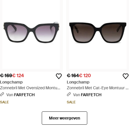
€ 169
€ 124
€ 164
€ 120
Longchamp
Longchamp
Zonnebril Met Oversized Montuur
Zonnebril Met Cat-Eye Montuur -
- Zwart
Zwart
Van
FARFETCH
Van
FARFETCH
SALE
SALE
Meer weergeven