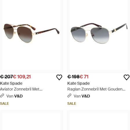
€ 207
€ 109,21
€ 198
€ 71
Kate Spade
Kate Spade
Aviator Zonnebril Met
Raglan Zonnebril Met Gouden
Verlooplenzen - Bruin
Montuur En Grijze Glazen - Zwart
Van
V&D
Van
V&D
SALE
SALE