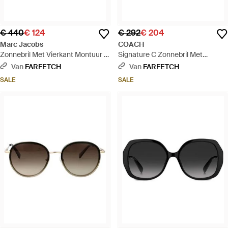
€ 440
€ 124
€ 292
€ 204
Marc Jacobs
COACH
Zonnebril Met Vierkant Montuur -
Signature C Zonnebril Met
Zwart
Geometrisch Montuur - Wit
Van
FARFETCH
Van
FARFETCH
SALE
SALE