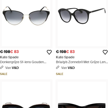
€ 198
€ 83
€ 198
€ 83
Kate Spade
Kate Spade
Donkergrijze Sf-lens Gouden
Bria/g/s Zonnebril Met Grijze Lens
Zonnebril Met Zwart Detail - Bruin
En Zwarte Afwerking - Zwart
Van
V&D
Van
V&D
SALE
SALE