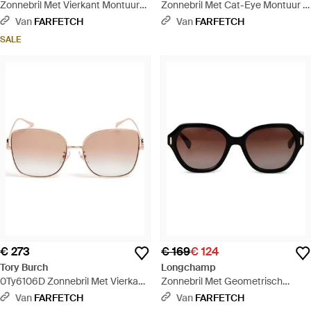
Zonnebril Met Vierkant Montuur
Zonnebril Met Cat-Eye Montuur -
En Bamboe Detail - Zwart
Metallic
Van
FARFETCH
Van
FARFETCH
SALE
€ 273
€ 169
€ 124
Tory Burch
Longchamp
0Ty6106D Zonnebril Met Vierkant
Zonnebril Met Geometrisch
Montuur - Roze
Montuur - Zwart
Van
FARFETCH
Van
FARFETCH