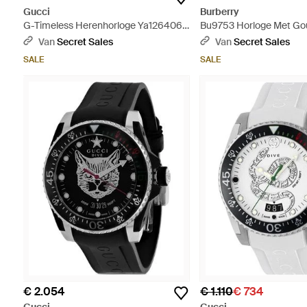
Gucci
Burberry
G-Timeless Herenhorloge Ya126406
Bu9753 Horloge Met G
Met Bruine Wijzerplaat En Zilveren
Wijzerplaat En Chronogr
Van
Secret Sales
Van
Secret Sales
Armband - Metallic
Metallic
SALE
SALE
€ 2.054
€ 1.110
€ 734
Gucci
Gucci