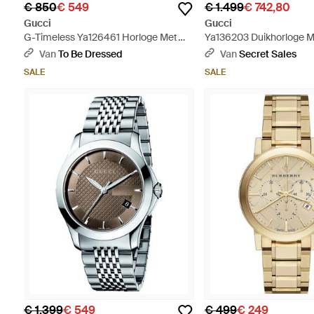
€ 850
€ 549
€ 1.499
€ 742,80
Gucci
Gucci
G-Timeless Ya126461 Horloge Met
Ya136203 Duikhorloge M
Geelgouden Wijzerplaat - Metallic
Wijzerplaat En Roestvrij
Van
To Be Dressed
Van
Secret Sales
Armband - Metallic
SALE
SALE
€ 1.399
€ 549
€ 499
€ 249