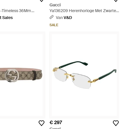
Gucci
-Timeless 36Mm
Ya136209 Herenhorloge Met Zwarte
 - Metallic
Wijzerplaat En Nylon Band - Zwart
t Sales
Van
V&D
SALE
€ 297
Gucci