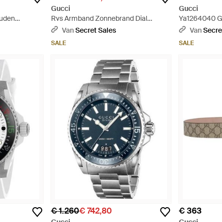
Gucci
Gucci
ouden
Rvs Armband Zonnebrand Dial
Ya1264040 G
aaf Voor -
Horloge - Metallic
Dameshorloge
Van
Secret Sales
Van
Secre
SALE
SALE
€ 1.260
€ 742,80
€ 363
Gucci
Gucci