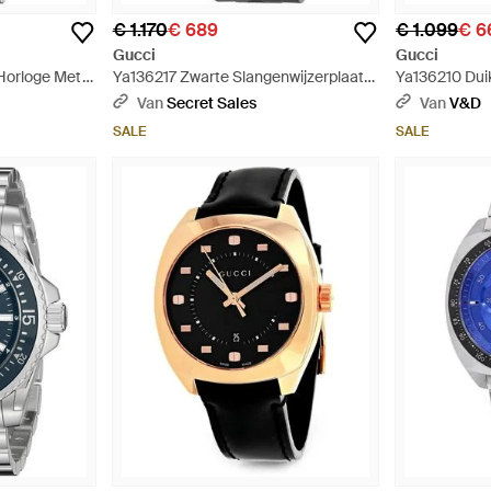
€ 1.170
€ 689
€ 1.099
€ 6
Gucci
Gucci
Horloge Met
Ya136217 Zwarte Slangenwijzerplaat
Ya136210 Dui
- Metallic
Herenhorloge - Meerkleurig
Wijzerplaat -
Van
Secret Sales
Van
V&D
SALE
SALE