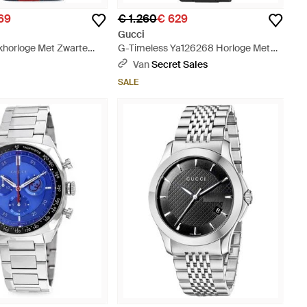
69
€ 1.260
€ 629
Gucci
khorloge Met Zwarte
G-Timeless Ya126268 Horloge Met
 Zwart
Chronograaf Voor - Zwart
Van
Secret Sales
SALE