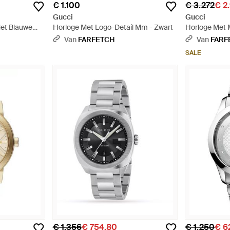
€ 1.100
€ 3.272
€ 2
Gucci
Gucci
et Blauwe
Horloge Met Logo-Detail Mm - Zwart
Horloge Met 
stalen
Van
FARFETCH
Van
FARF
SALE
€ 1.356
€ 754,80
€ 1.250
€ 6