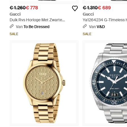
€ 1.260
€ 778
€ 1.310
€ 689
Gucci
Gucci
Duik Rvs Horloge Met Zwarte
Ya1264234 G-Timeless 
Wijzerplaat Voor - Metallic
Gouden Wijzerplaat Voor 
Van
To Be Dressed
Van
V&D
SALE
SALE