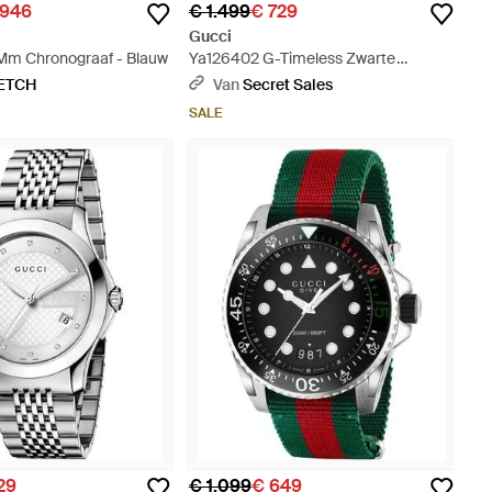
.946
€ 1.499
€ 729
Gucci
Mm Chronograaf - Blauw
Ya126402 G-Timeless Zwarte
Wijzerplaat Herenhorloge - Metallic
ETCH
Van
Secret Sales
SALE
29
€ 1.099
€ 649