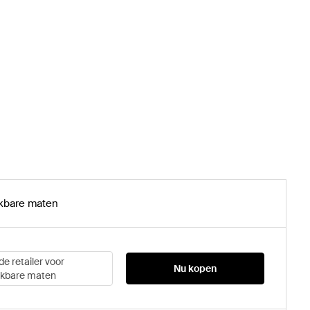
kbare maten
de retailer voor
Nu kopen
ikbare maten