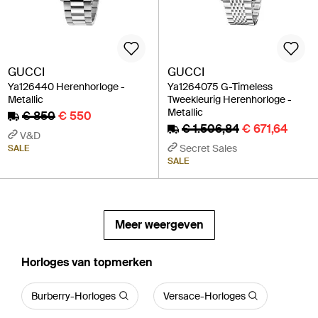
GUCCI
GUCCI
Ya126440 Herenhorloge -
Ya1264075 G-Timeless
Metallic
Tweekleurig Herenhorloge -
Metallic
€ 850
€ 550
€ 1.506,84
€ 671,64
V&D
Secret Sales
SALE
SALE
Meer weergeven
‪Horloges‬ van topmerken
Burberry-Horloges
Versace-Horloges