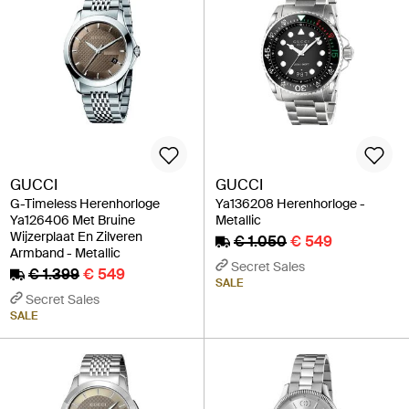
GUCCI
GUCCI
G-Timeless Herenhorloge
Ya136208 Herenhorloge -
Ya126406 Met Bruine
Metallic
Wijzerplaat En Zilveren
€ 1.050
€ 549
Armband - Metallic
Secret Sales
€ 1.399
€ 549
SALE
Secret Sales
SALE