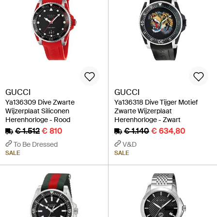
GUCCI
GUCCI
Ya136309 Dive Zwarte
Ya136318 Dive Tijger Motief
Wijzerplaat Siliconen
Zwarte Wijzerplaat
Herenhorloge - Rood
Herenhorloge - Zwart
€ 1.512
€ 810
€ 1.140
€ 634,80
To Be Dressed
V&D
SALE
SALE