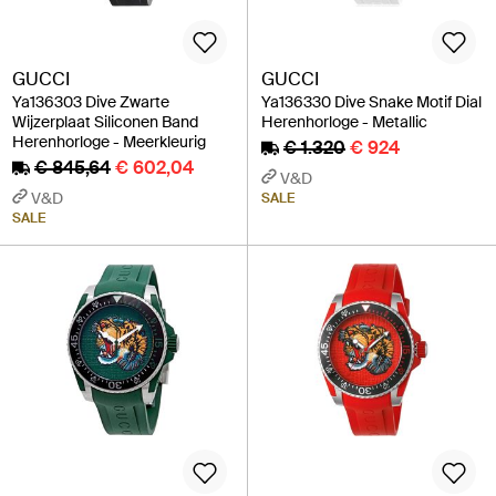
GUCCI
GUCCI
Ya136303 Dive Zwarte
Ya136330 Dive Snake Motif Dial
Wijzerplaat Siliconen Band
Herenhorloge - Metallic
Herenhorloge - Meerkleurig
€ 1.320
€ 924
€ 845,64
€ 602,04
V&D
V&D
SALE
SALE