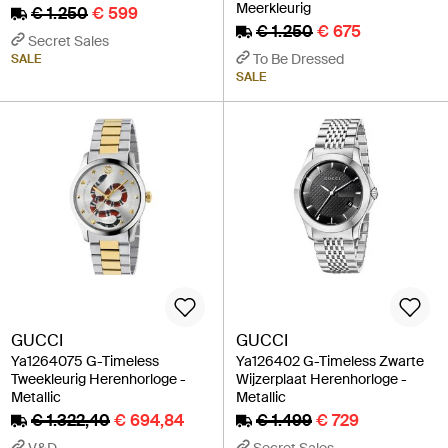
Meerkleurig
€ 1.250
€ 599
€ 1.250
€ 675
Secret Sales
To Be Dressed
SALE
SALE
GUCCI
GUCCI
Ya1264075 G-Timeless
Ya126402 G-Timeless Zwarte
Tweekleurig Herenhorloge -
Wijzerplaat Herenhorloge -
Metallic
Metallic
€ 1.322,40
€ 694,84
€ 1.499
€ 729
V&D
Secret Sales