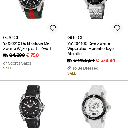
GUCCI
GUCCI
Ya136210 Duikhorloge Met
Ya1264106 Dive Zwarte
Zwarte Wijzerplaat - Zwart
Wijzerplaat Herenhorloge -
Metallic
€ 1.299
€ 750
€ 1.158,84
€ 578,84
Secret Sales
To Be Dressed
SALE
SALE