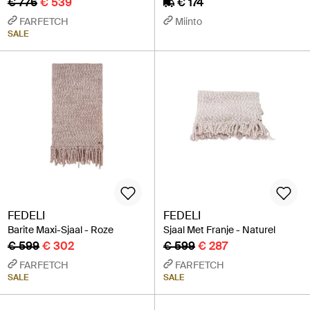
€ 776
€ 539
€ 174
FARFETCH
Miinto
SALE
FEDELI
FEDELI
Barite Maxi-Sjaal - Roze
Sjaal Met Franje - Naturel
€ 599
€ 302
€ 599
€ 287
FARFETCH
FARFETCH
SALE
SALE