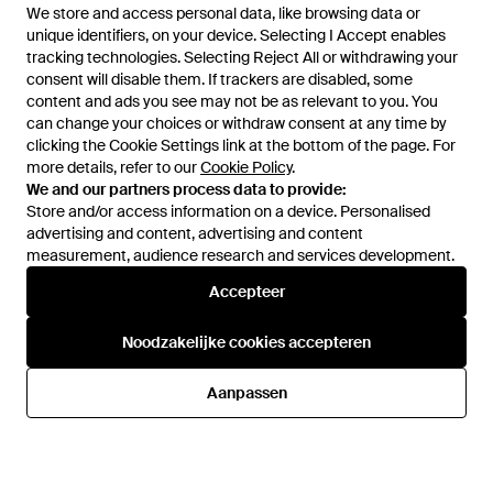
We store and access personal data, like browsing data or
unique identifiers, on your device. Selecting I Accept enables
tracking technologies. Selecting Reject All or withdrawing your
consent will disable them. If trackers are disabled, some
1
/
1
content and ads you see may not be as relevant to you. You
can change your choices or withdraw consent at any time by
clicking the Cookie Settings link at the bottom of the page. For
Eerder verkocht bij:
FARFETCH
more details, refer to our
Cookie Policy
.
We and our partners process data to provide:
Store and/or access information on a device. Personalised
advertising and content, advertising and content
measurement, audience research and services development.
Accepteer
Noodzakelijke cookies accepteren
Hulp en informatie
Aanpassen