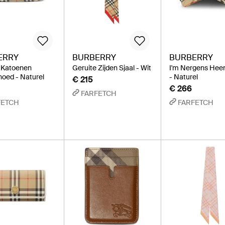
ERRY
BURBERRY
BURBERRY
 Katoenen
Geruite Zijden Sjaal - Wit
I'm Nergens Hee
hoed - Naturel
- Naturel
€ 215
€ 266
FARFETCH
FETCH
FARFETCH