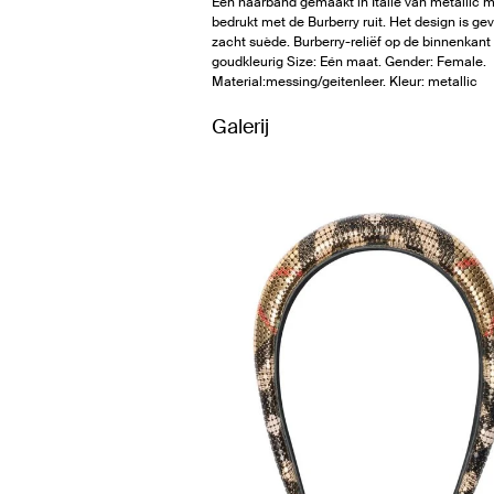
Een haarband gemaakt in Italië van metallic 
bedrukt met de Burberry ruit. Het design is ge
zacht suède. Burberry-reliëf op de binnenkant
goudkleurig Size: Eén maat. Gender: Female.
Material:messing/geitenleer. Kleur: metallic
Galerij