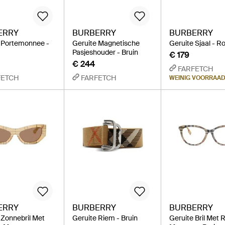
ERRY
BURBERRY
BURBERRY
 Portemonnee -
Geruite Magnetische
Geruite Sjaal - R
Pasjeshouder - Bruin
€ 179
€ 244
FARFETCH
FETCH
FARFETCH
WEINIG VOORRAA
ERRY
BURBERRY
BURBERRY
 Zonnebril Met
Geruite Riem - Bruin
Geruite Bril Met 