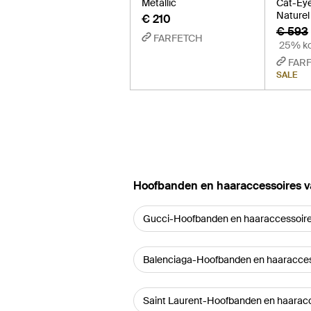
Metallic
Cat-Eye
Naturel
€ 210
€ 593
FARFETCH
25% ko
FAR
SALE
‪Hoofbanden en haaraccessoires‬ 
Gucci-Hoofbanden en haaraccessoir
Balenciaga-Hoofbanden en haaracces
Saint Laurent-Hoofbanden en haarac