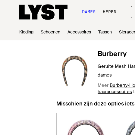
DAMES
HEREN
Kleding
Schoenen
Accessoires
Tassen
Sierade
Burberry
Geruite Mesh Haar
dames
Meer
Burberry-H
haaraccessoires
b
Misschien zijn deze opties iets