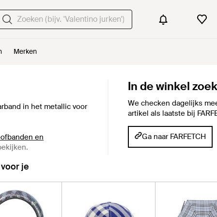
n
Merken
In de winkel zoe
We checken dagelijks mee
band in het metallic voor
artikel als laatste bij FA
Ga naar FARFETCH
oofbanden en
ekijken.
 voor je