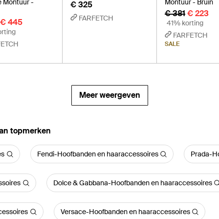
 Montuur -
Montuur - Bruin
€ 325
€ 381
€ 223
FARFETCH
€ 445
41% korting
rting
FARFETCH
FETCH
SALE
Meer weergeven
van topmerken
es
Fendi-Hoofbanden en haaraccessoires
Prada-Ho
soires
Dolce & Gabbana-Hoofbanden en haaraccessoires
cessoires
Versace-Hoofbanden en haaraccessoires