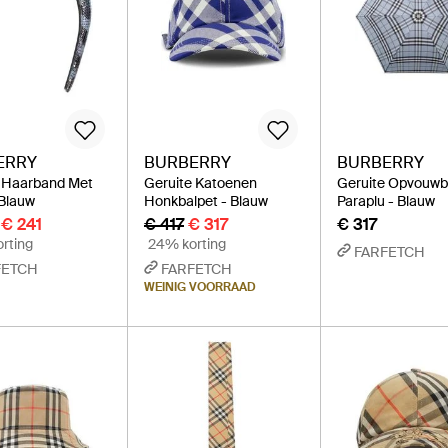
ERRY
BURBERRY
BURBERRY
 Haarband Met
Geruite Katoenen
Geruite Opvouwb
Blauw
Honkbalpet - Blauw
Paraplu - Blauw
€ 241
€ 417
€ 317
€ 317
rting
24% korting
FARFETCH
FETCH
FARFETCH
WEINIG VOORRAAD