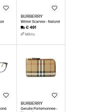
BURBERRY
oze
Winter Scarves - Naturel
€ 491
Miinto
D
BURBERRY
Rond
Geruite Portemonnee -