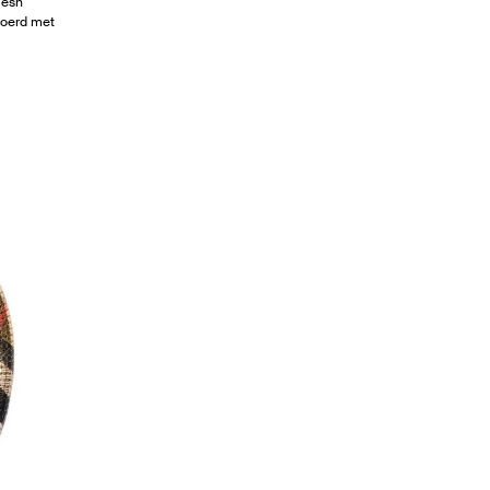
mesh
voerd met