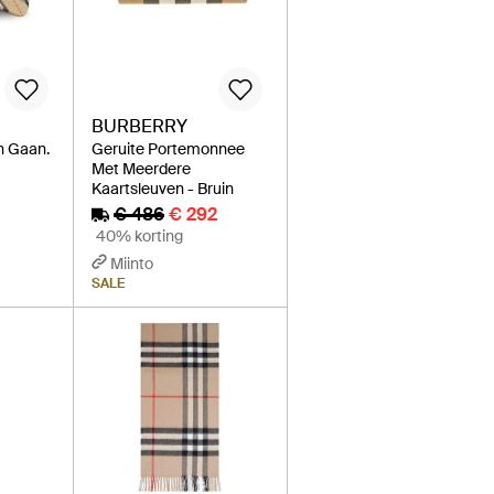
BURBERRY
n Gaan.
Geruite Portemonnee
Met Meerdere
Kaartsleuven - Bruin
€ 486
€ 292
40% korting
Miinto
SALE