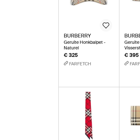
BURBERRY
BURB
Geruite Honkbalpet -
Geruite
Naturel
Vissers
€ 325
€ 395
FARFETCH
FAR