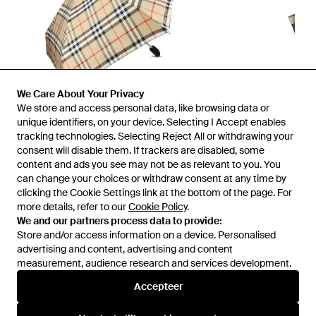
We Care About Your Privacy
We store and access personal data, like browsing data or
unique identifiers, on your device. Selecting I Accept enables
tracking technologies. Selecting Reject All or withdrawing your
consent will disable them. If trackers are disabled, some
1
/
2
content and ads you see may not be as relevant to you. You
can change your choices or withdraw consent at any time by
clicking the Cookie Settings link at the bottom of the page. For
Eerder verkocht bij:
Miinto
more details, refer to our
Cookie Policy
.
We and our partners process data to provide:
Store and/or access information on a device. Personalised
advertising and content, advertising and content
measurement, audience research and services development.
Accepteer