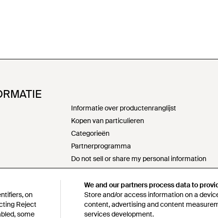
ORMATIE
Informatie over productenranglijst
Kopen van particulieren
Categorieën
Partnerprogramma
Do not sell or share my personal information
Verklaring moderne slavernij
s172-verklaring
We and our partners process data to provi
tifiers, on
Store and/or access information on a device
Beleid verantwoord inkopen
cting Reject
content, advertising and content measure
n
Gedragscode
sabled, some
services development.