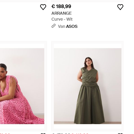
€ 188,99
ARRANGE
Curve - Wit
S
Van
ASOS