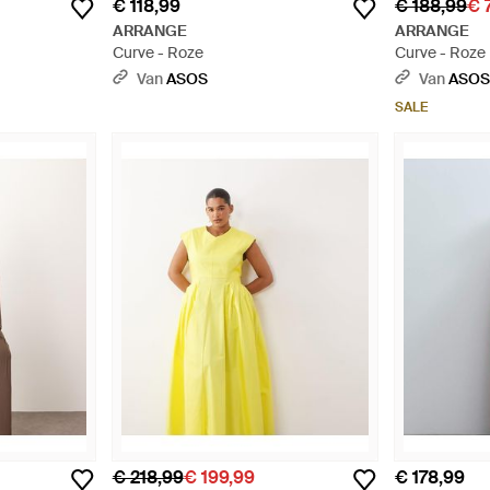
€ 118,99
€ 188,99
€ 
ARRANGE
ARRANGE
Curve - Roze
Curve - Roze
Van
ASOS
Van
ASO
SALE
€ 218,99
€ 199,99
€ 178,99