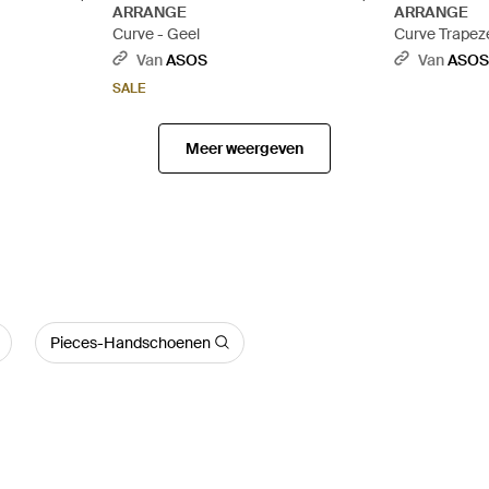
ARRANGE
ARRANGE
Curve - Geel
Curve Trapez
Halslijn, Cap
Van
ASOS
Van
ASO
SALE
Meer weergeven
Pieces-Handschoenen