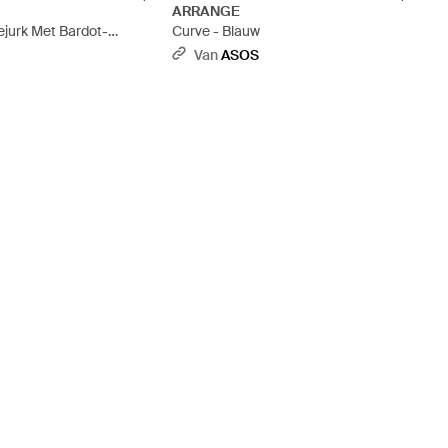
ARRANGE
ejurk Met Bardot-
Curve - Blauw
e Op De Rug - Bruin
S
Van
ASOS