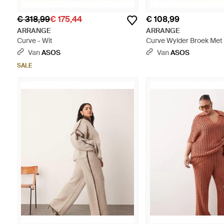
€ 318,99
€ 175,44
€ 108,99
ARRANGE
ARRANGE
Curve - Wit
Curve Wylder Broek Met 
En Wijde Pijpen - Bruin
Van
ASOS
Van
ASOS
SALE