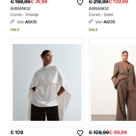
€ 188,99
€ 74,99
€ 218,99
€ 139,99
ARRANGE
ARRANGE
Curve - Oranje
Curve - Geel
Van
ASOS
Van
ASOS
SALE
SALE
€ 109
€ 108,99
€ 99,99