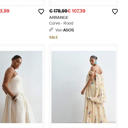
3,99
€ 178,99
€ 107,39
ARRANGE
Curve - Rood
S
Van
ASOS
SALE