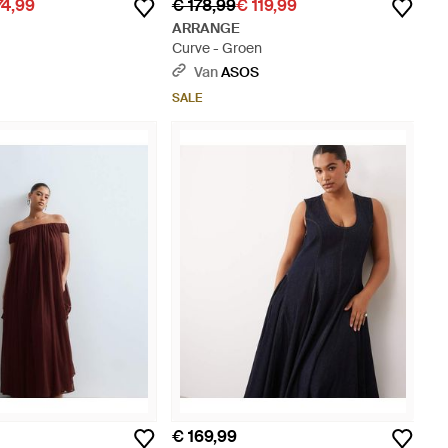
74,99
€ 178,99
€ 119,99
ARRANGE
Curve - Groen
S
Van
ASOS
SALE
€ 169,99