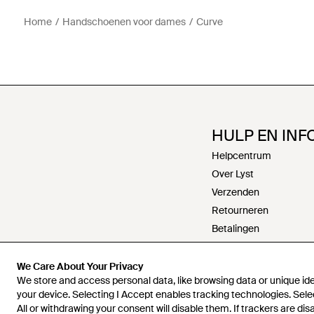
Home
Handschoenen voor dames
Curve
HULP EN INF
Helpcentrum
Over Lyst
Verzenden
Retourneren
Betalingen
Retourneren
Werken bij Lyst
We Care About Your Privacy
We store and access personal data, like browsing data or unique iden
Contact
your device. Selecting I Accept enables tracking technologies. Sele
Algemene voorwaarde
All or withdrawing your consent will disable them. If trackers are di