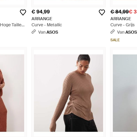
€ 94,99
€ 84,99
€ 3
ARRANGE
ARRANGE
Hoge Taille
Curve - Metallic
Curve - Grijs
Van
ASOS
Van
ASO
SALE