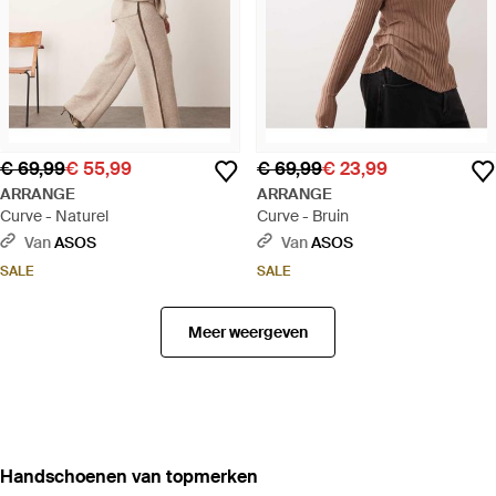
€ 69,99
€ 55,99
€ 69,99
€ 23,99
ARRANGE
ARRANGE
Curve - Naturel
Curve - Bruin
Van
ASOS
Van
ASOS
SALE
SALE
Meer weergeven
‪Handschoenen‬ van topmerken