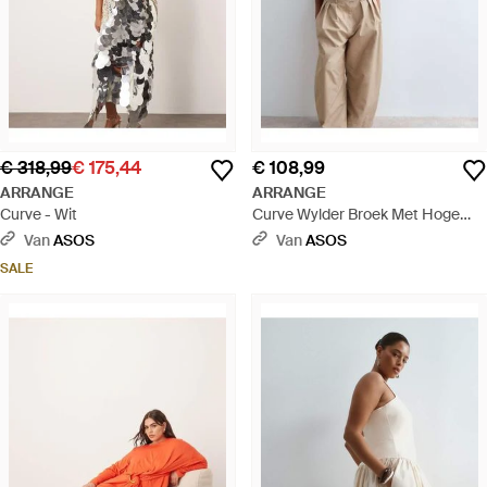
€ 318,99
€ 175,44
€ 108,99
ARRANGE
ARRANGE
Curve - Wit
Curve Wylder Broek Met Hoge
Taille En Wijde Pijpen - Bruin
Van
ASOS
Van
ASOS
SALE