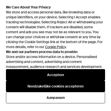
We Care About Your Privacy
We store and access personal data, like browsing data or
unique identifiers, on your device. Selecting I Accept enables
tracking technologies. Selecting Reject All or withdrawing your
consent will disable them. If trackers are disabled, some
1
/
3
content and ads you see may not be as relevant to you. You
can change your choices or withdraw consent at any time by
clicking the Cookie Settings link at the bottom of the page. For
Eerder verkocht bij:
Balardi
more details, refer to our
Cookie Policy
.
We and our partners process data to provide:
Store and/or access information on a device. Personalised
advertising and content, advertising and content
measurement, audience research and services development.
Accepteer
Noodzakelijke cookies accepteren
Hulp en informatie
Aanpassen