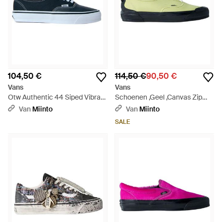
104,50 €
114,50 €
90,50 €
Vans
Vans
Otw Authentic 44 Siped Vibram
Schoenen ,Geel ,Canvas Zip
- Blauw
Sneakers Met Vibram Sole -
Van
Miinto
Van
Miinto
Groen
SALE