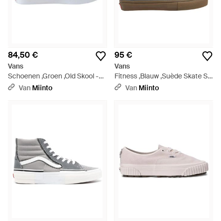
84,50 €
95 €
Vans
Vans
Schoenen ,Groen ,Old Skool -
Fitness ,Blauw ,Suède Skate Sk
Grijs
8-Hi - Blauw
Van
Miinto
Van
Miinto