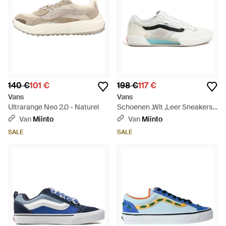
140 €
101 €
198 €
117 €
Vans
Vans
Ultrarange Neo 2.0 - Naturel
Schoenen ,Wit ,Leer Sneakers -
Wit
Van
Miinto
Van
Miinto
SALE
SALE