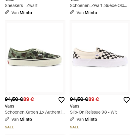
Sneakers - Zwart
Schoenen ,Zwart ,Suède Old
Skool - Zwart
Van
Miinto
Van
Miinto
94,50 €
89 €
94,50 €
89 €
Vans
Vans
Schoenen ,Groen ,Lx Authentic
Slip-On Reissue 98 - Wit
44 - Groen
Van
Miinto
Van
Miinto
SALE
SALE