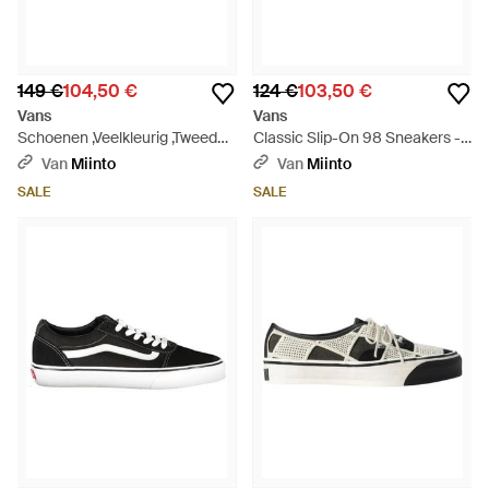
149 €
104,50 €
124 €
103,50 €
Vans
Vans
Schoenen ,Veelkleurig ,Tweed
Classic Slip-On 98 Sneakers -
Sneakers - Meerkleurig
Paars
Van
Miinto
Van
Miinto
SALE
SALE