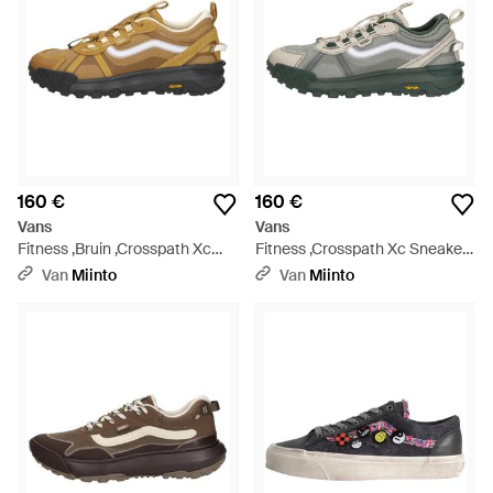
160 €
160 €
Vans
Vans
Fitness ,Bruin ,Crosspath Xc
Fitness ,Crosspath Xc Sneakers
Sneakers Laag - Naturel
Laag - Groen
Van
Miinto
Van
Miinto