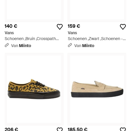
140 €
159 €
Vans
Vans
Schoenen ,Bruin ,Crosspath
Schoenen ,Zwart ,Schoenen -
Sneakers Laag - Bruin
Blauw
Van
Miinto
Van
Miinto
206 €
185,50 €