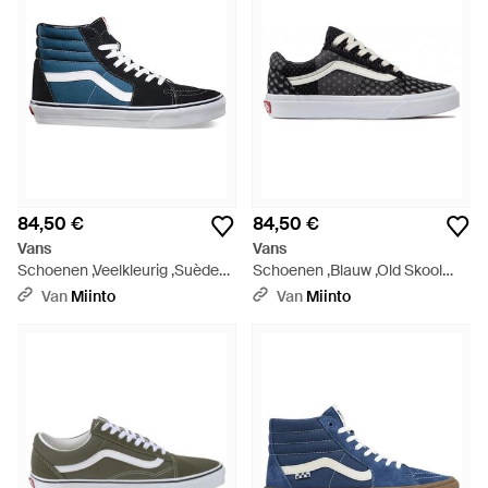
84,50 €
84,50 €
Vans
Vans
Schoenen ,Veelkleurig ,Suède
Schoenen ,Blauw ,Old Skool
Sk 8-Hi Schoenen - Blauw
Prints - Zwart
Van
Miinto
Van
Miinto