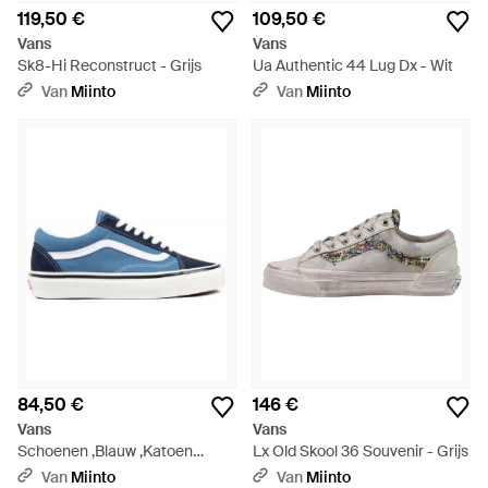
119,50 €
109,50 €
Vans
Vans
Sk8-Hi Reconstruct - Grijs
Ua Authentic 44 Lug Dx - Wit
Van
Miinto
Van
Miinto
84,50 €
146 €
Vans
Vans
Schoenen ,Blauw ,Katoen
Lx Old Skool 36 Souvenir - Grijs
Anaheim Factory Old Skool 36
Van
Miinto
Van
Miinto