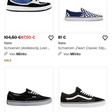
104,50 €
67,50 €
81 €
Vans
Vans
Schoenen ,Veelkleurig ,Leer
Schoenen ,Zwart ,Classic Slip-
Urban Comfort Sneakers -
On Checkerboard Shoe - Blauw
Van
Miinto
Van
Miinto
Blauw
SALE