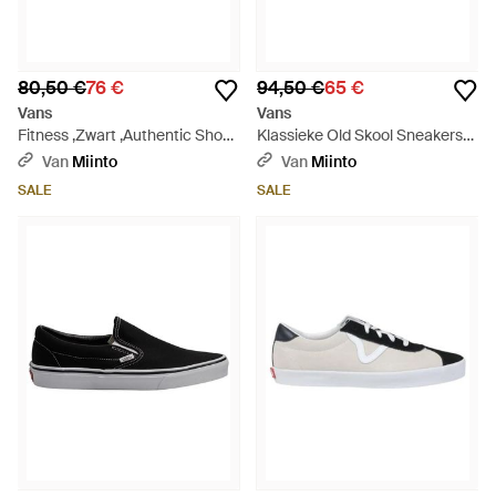
80,50 €
76 €
94,50 €
65 €
Vans
Vans
Fitness ,Zwart ,Authentic Shoe
Klassieke Old Skool Sneakers
- Zwart
Zwart/Wit - Zwart
Van
Miinto
Van
Miinto
SALE
SALE