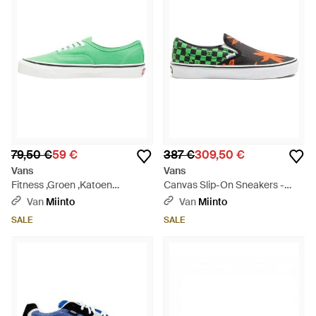
79,50 €
59 €
387 €
309,50 €
Vans
Vans
Fitness ,Groen ,Katoen
Canvas Slip-On Sneakers -
Authentic Sneakers - Groen
Groen
Van
Miinto
Van
Miinto
SALE
SALE