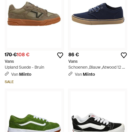
170 €
108 €
86 €
Vans
Vans
Upland Suede - Bruin
Schoenen ,Blauw ,Atwood 12 Oz
Canvas - Blauw
Van
Miinto
Van
Miinto
SALE