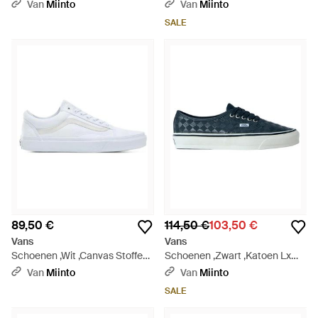
Van
Miinto
Van
Miinto
SALE
89,50 €
114,50 €
103,50 €
Vans
Vans
Schoenen ,Wit ,Canvas Stoffen
Schoenen ,Zwart ,Katoen Lx
Sneakers Met Metalen Oogjes -
Authentic 44 Sneakers - Blauw
Van
Miinto
Van
Miinto
Wit
SALE