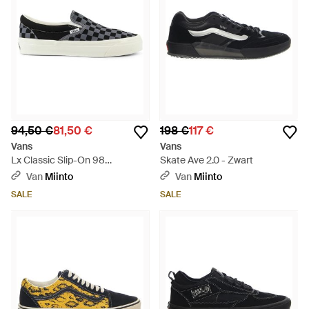
94,50 €
81,50 €
198 €
117 €
Vans
Vans
Lx Classic Slip-On 98
Skate Ave 2.0 - Zwart
Checkerboard - Zwart
Van
Miinto
Van
Miinto
SALE
SALE