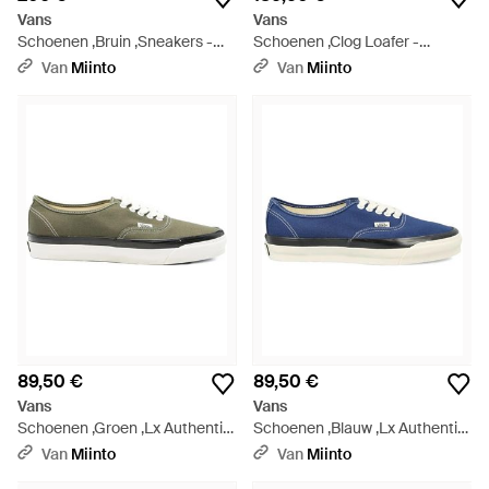
Vans
Vans
Schoenen ,Bruin ,Sneakers -
Schoenen ,Clog Loafer -
Groen
Naturel
Van
Miinto
Van
Miinto
89,50 €
89,50 €
Vans
Vans
Schoenen ,Groen ,Lx Authentic
Schoenen ,Blauw ,Lx Authentic
44 Deck - Groen
44 Deck - Blauw
Van
Miinto
Van
Miinto