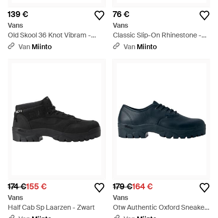
139 €
76 €
Vans
Vans
Old Skool 36 Knot Vibram -
Classic Slip-On Rhinestone -
Grijs
Zwart
Van
Miinto
Van
Miinto
174 €
155 €
179 €
164 €
Vans
Vans
Half Cab Sp Laarzen - Zwart
Otw Authentic Oxford Sneakers
- Blauw