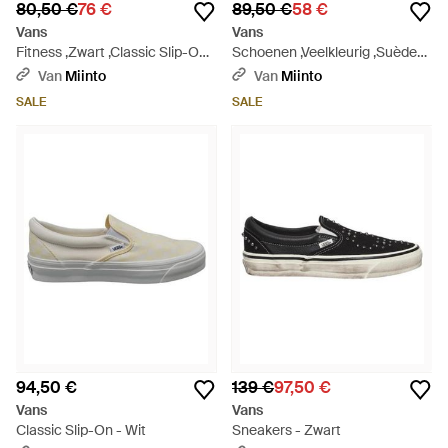
80,50 €
76 €
89,50 €
58 €
Vans
Vans
Fitness ,Zwart ,Classic Slip-On -
Schoenen ,Veelkleurig ,Suède
Zwart
Sport Suede Low Top Sneaker -
Van
Miinto
Van
Miinto
Wit
SALE
SALE
94,50 €
139 €
97,50 €
Vans
Vans
Classic Slip-On - Wit
Sneakers - Zwart