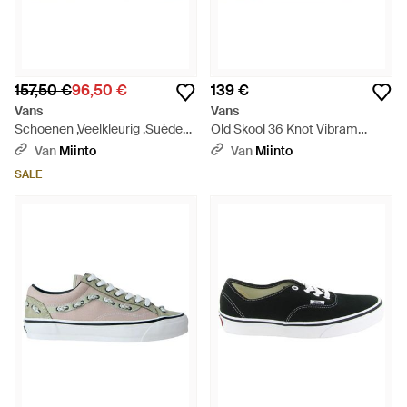
157,50 €
96,50 €
139 €
Vans
Vans
Schoenen ,Veelkleurig ,Suède
Old Skool 36 Knot Vibram
Knu Skool Low-Profile
Sneakers - Blauw
Van
Miinto
Van
Miinto
Veterschoen - Blauw
SALE