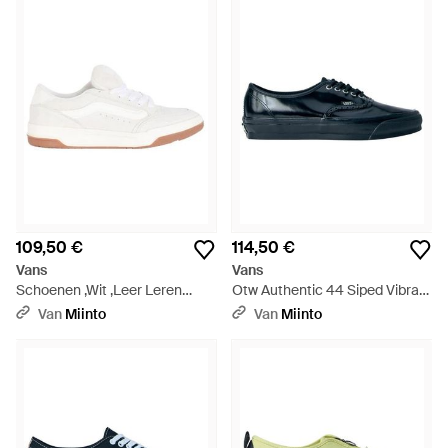
109,50 €
114,50 €
Vans
Vans
Schoenen ,Wit ,Leer Leren
Otw Authentic 44 Siped Vibram
Sneakers Met Wafelzool - Wit
- Blauw
Van
Miinto
Van
Miinto