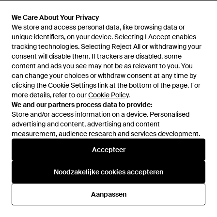
99,50 €
144 €
101 €
Vans
We Care About Your Privacy
We Care About Your Privacy
Vans
Schoenen ,Zwart ,Polyester
We store and access personal data, like browsing data or
We store and access personal data, like browsing data or
Premium Authentic
Zwarte Polyester Low Top
unique identifiers, on your device. Selecting I Accept enables
unique identifiers, on your device. Selecting I Accept enables
Checkerboard Shoe - Wit
Van
Miinto
Van
Miinto
Sneakers - Zwart
tracking technologies. Selecting Reject All or withdrawing your
tracking technologies. Selecting Reject All or withdrawing your
SALE
consent will disable them. If trackers are disabled, some
consent will disable them. If trackers are disabled, some
content and ads you see may not be as relevant to you. You
content and ads you see may not be as relevant to you. You
can change your choices or withdraw consent at any time by
can change your choices or withdraw consent at any time by
clicking the Cookie Settings link at the bottom of the page. For
clicking the Cookie Settings link at the bottom of the page. For
more details, refer to our
more details, refer to our
Cookie Policy
Cookie Policy
.
.
We and our partners process data to provide:
We and our partners process data to provide:
Store and/or access information on a device. Personalised
Store and/or access information on a device. Personalised
advertising and content, advertising and content
advertising and content, advertising and content
measurement, audience research and services development.
measurement, audience research and services development.
Accepteer
Accepteer
Noodzakelijke cookies accepteren
Noodzakelijke cookies accepteren
129 €
114,50 €
99,50 €
Aanpassen
Aanpassen
Vans
Vans
Schoenen ,Veelkleurig ,Lx
Stijlvolle Stoffen Sneakers Voor