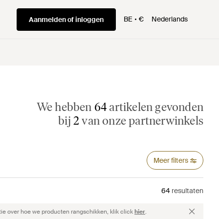
BE
€
Nederlands
Aanmelden of inloggen
We hebben
64
artikelen gevonden
bij
2
van onze partnerwinkels
Meer filters
64
resultaten
ie over hoe we producten rangschikken, klik click
hier
.