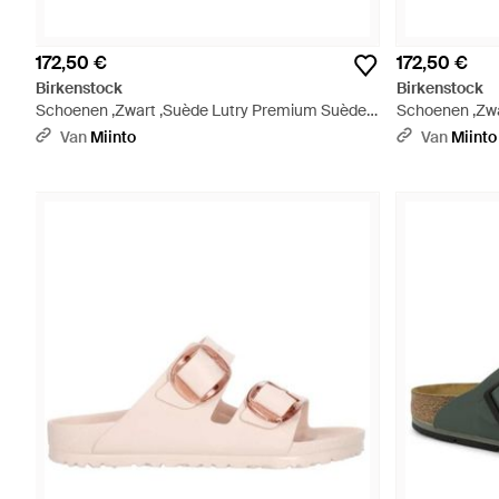
172,50 €
172,50 €
Birkenstock
Birkenstock
Schoenen ,Zwart ,Suède Lutry Premium Suède
Schoenen ,Zwa
Slippers - Zwart
Schoenen - Z
Van
Miinto
Van
Miinto