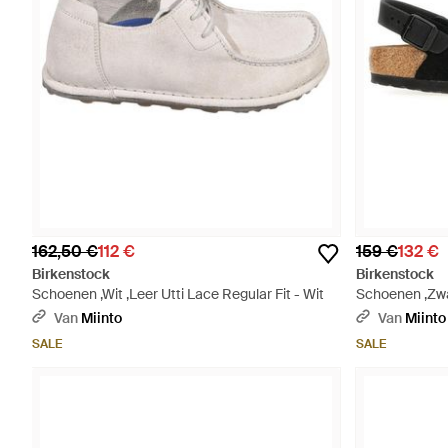
162,50 €
112 €
159 €
132 €
Birkenstock
Birkenstock
Schoenen ,Wit ,Leer Utti Lace Regular Fit - Wit
Schoenen ,Zwar
Zwart
Van
Miinto
Van
Miinto
SALE
SALE