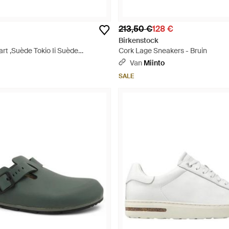
213,50 €
128 €
Birkenstock
rt ,Suède Tokio Ii Suède
Cork Lage Sneakers - Bruin
wart
Van
Miinto
SALE