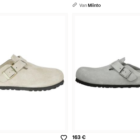
Van
Miinto
163 €