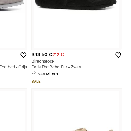
343,50 €
212 €
Birkenstock
Footbed - Grijs
Paris The Rebel Fur - Zwart
Van
Miinto
SALE