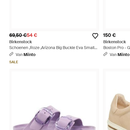
69,50 €
54 €
150 €
Birkenstock
Birkenstock
Schoenen ,Roze ,Arizona Big Buckle Eva Smalle
Boston Pro - 
Pasvorm - Roze
Van
Miinto
Van
Miinto
SALE