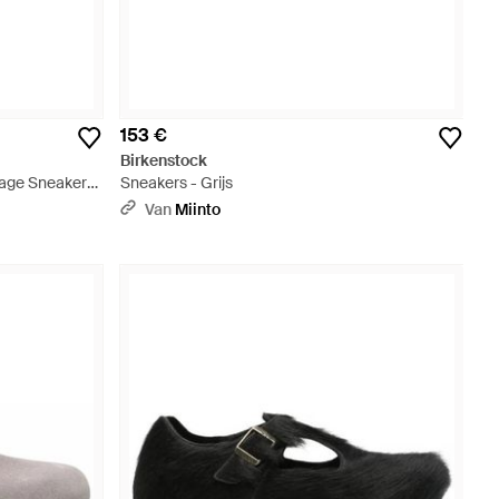
153 €
Birkenstock
Lage Sneakers
Sneakers - Grijs
Van
Miinto