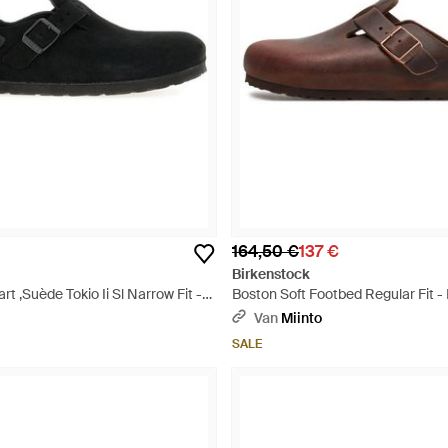
164,50 €
137 €
Birkenstock
t ,Suède Tokio Ii Sl Narrow Fit -
Boston Soft Footbed Regular Fit - 
Van
Miinto
SALE