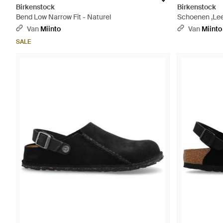
Birkenstock
Birkenstock
Bend Low Narrow Fit - Naturel
Schoenen ,Leer
Wit
Van
Miinto
Van
Miinto
SALE