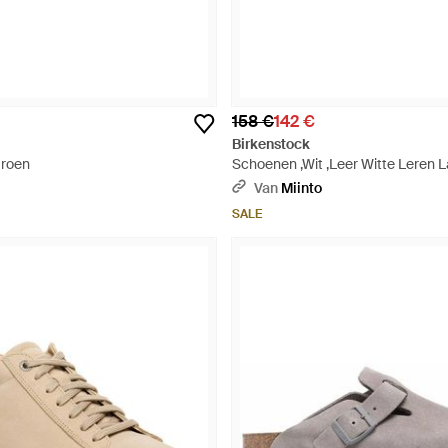
158 €
142 €
Birkenstock
Groen
Schoenen ,Wit ,Leer Witte Leren 
- Wit
Van
Miinto
SALE