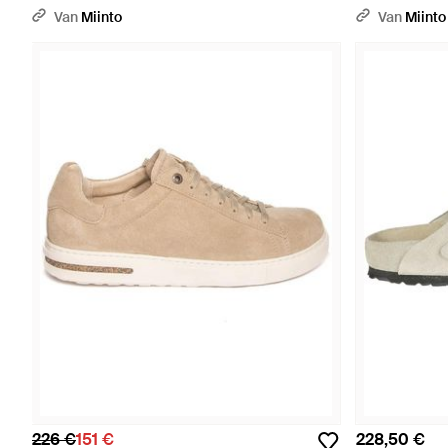
Narrow Fit - Bruin
Van
Miinto
Van
Miinto
226 €
151 €
228,50 €