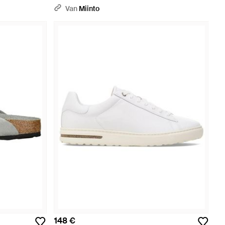
Van
Miinto
148 €