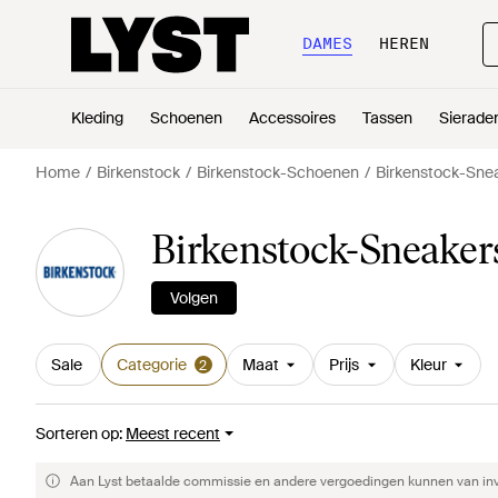
DAMES
HEREN
Kleding
Schoenen
Accessoires
Tassen
Sierade
Home
Birkenstock
Birkenstock-Schoenen
Birkenstock-Sne
Birkenstock-Sneaker
Volgen
Sale
Categorie
Maat
Prijs
Kleur
2
Sorteren op
:
Meest recent
Aan Lyst betaalde commissie en andere vergoedingen kunnen van invlo