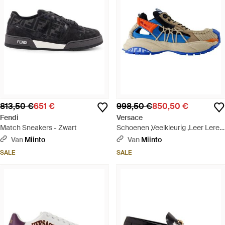
813,50 €
651 €
998,50 €
850,50 €
Fendi
Versace
Match Sneakers - Zwart
Schoenen ,Veelkleurig ,Leer Leren
Kokos Sneakers - Blauw
Van
Miinto
Van
Miinto
SALE
SALE