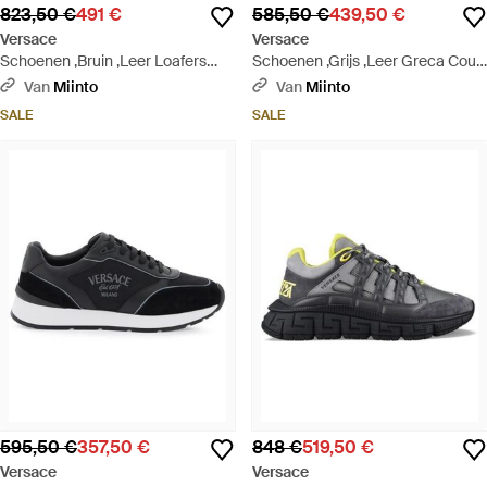
823,50 €
491 €
585,50 €
439,50 €
Versace
Versace
Schoenen ,Bruin ,Leer Loafers
Schoenen ,Grijs ,Leer Greca Court
Met Knoopdetail - Bruin
Metallic Sneakers - Wit
Van
Miinto
Van
Miinto
SALE
SALE
595,50 €
357,50 €
848 €
519,50 €
Versace
Versace