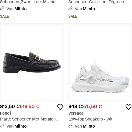
Schoenen ,Zwart ,Leer Milano
Schoenen ,Grijs ,Leer Trigreca
Sneakers Met Barocco Patroon -
Sneakers - Blauw
Van
Miinto
Van
Miinto
Zwart
SALE
SALE
813,50 €
618,50 €
848 €
275,50 €
Fendi
Versace
Platte Schoenen Met Metalen
Low-Top Sneakers - Wit
Detail - Zwart
Van
Miinto
Van
Miinto