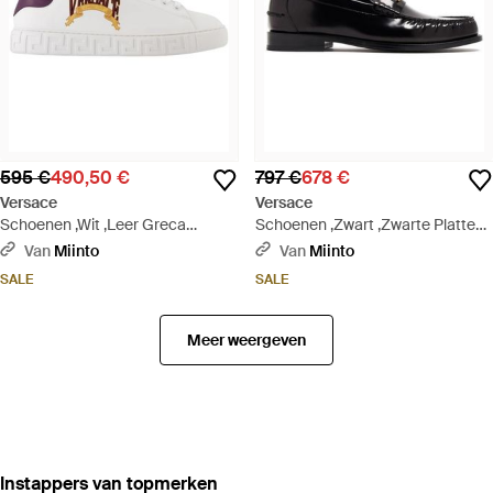
595 €
490,50 €
797 €
678 €
Versace
Versace
Schoenen ,Wit ,Leer Greca
Schoenen ,Zwart ,Zwarte Platte
Sneakers - Wit
Schoenen Elegante Stijl - Zwart
Van
Miinto
Van
Miinto
SALE
SALE
Meer weergeven
‪Instappers‬ van topmerken