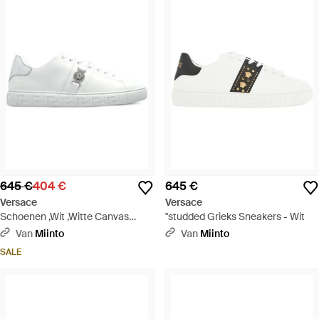
645 €
404 €
645 €
Versace
Versace
Schoenen ,Wit ,Witte Canvas
"studded Grieks Sneakers - Wit
Sneakers - Wit
Van
Miinto
Van
Miinto
SALE