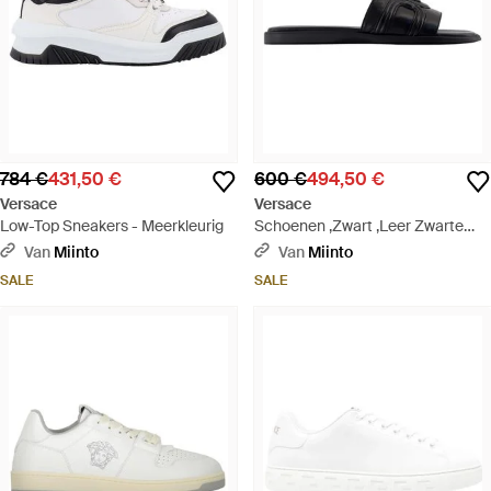
784 €
431,50 €
600 €
494,50 €
Versace
Versace
Low-Top Sneakers - Meerkleurig
Schoenen ,Zwart ,Leer Zwarte
Leren Sandalen Met Messing
Van
Miinto
Van
Miinto
Details - Zwart
SALE
SALE