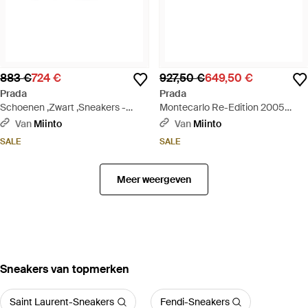
883 €
724 €
927,50 €
649,50 €
Prada
Prada
Schoenen ,Zwart ,Sneakers -
Montecarlo Re-Edition 2005
Zwart
Sneakers - Wit
Van
Miinto
Van
Miinto
SALE
SALE
Meer weergeven
‪Sneakers‬ van topmerken
Saint Laurent-Sneakers
Fendi-Sneakers