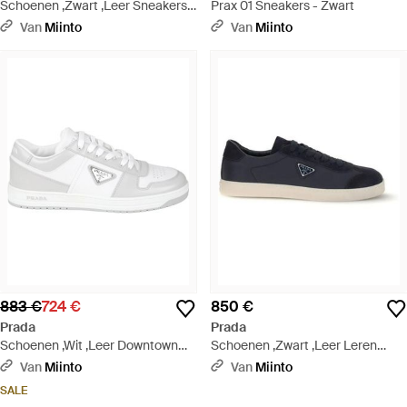
Schoenen ,Zwart ,Leer Sneakers
Prax 01 Sneakers - Zwart
Bimat - Blauw
Van
Miinto
Van
Miinto
883 €
724 €
850 €
Prada
Prada
Schoenen ,Wit ,Leer Downtown
Schoenen ,Zwart ,Leer Leren
Leren Sneakers - Wit
Sneakers Met Iconisch Ontwerp -
Van
Miinto
Van
Miinto
Blauw
SALE