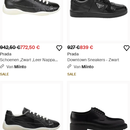
942,50 €
772,50 €
927 €
839 €
Prada
Prada
Schoenen ,Zwart ,Leer Nappa
Downtown Sneakers - Zwart
Leather Sneaker - Zwart
Van
Miinto
Van
Miinto
SALE
SALE