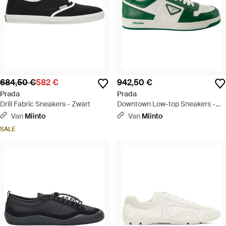
684,50 €
582 €
942,50 €
Prada
Prada
Drill Fabric Sneakers - Zwart
Downtown Low-top Sneakers -
Groen
Van
Miinto
Van
Miinto
SALE