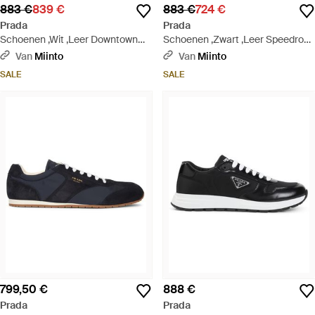
883 €
839 €
883 €
724 €
Prada
Prada
Schoenen ,Wit ,Leer Downtown
Schoenen ,Zwart ,Leer Speedrock
Leren Sneakers - Wit
Sneakers - Zwart
Van
Miinto
Van
Miinto
SALE
SALE
799,50 €
888 €
Prada
Prada