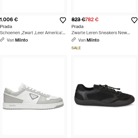
1.006 €
823 €
782 €
Prada
Prada
Schoenen ,Zwart ,Leer America's
Zwarte Leren Sneakers New
Cup Sneakers - Zwart
Americas Cup - Zwart
Van
Miinto
Van
Miinto
SALE