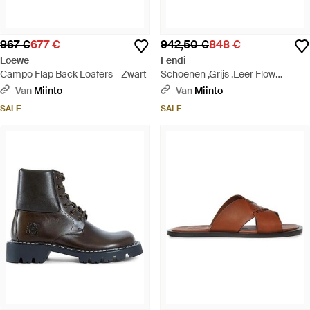
967 €
677 €
942,50 €
848 €
Loewe
Fendi
Campo Flap Back Loafers - Zwart
Schoenen ,Grijs ,Leer Flow
Sneakers - Grijs
Van
Miinto
Van
Miinto
SALE
SALE