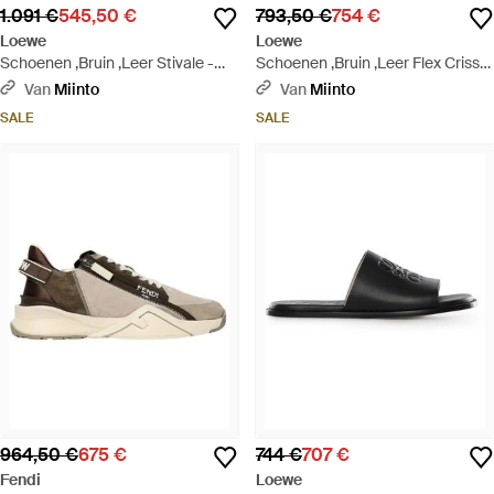
1.091 €
545,50 €
793,50 €
754 €
Loewe
Loewe
Schoenen ,Bruin ,Leer Stivale -
Schoenen ,Bruin ,Leer Flex Criss-
Zwart
Cross Slide - Bruin
Van
Miinto
Van
Miinto
SALE
SALE
964,50 €
675 €
744 €
707 €
Fendi
Loewe