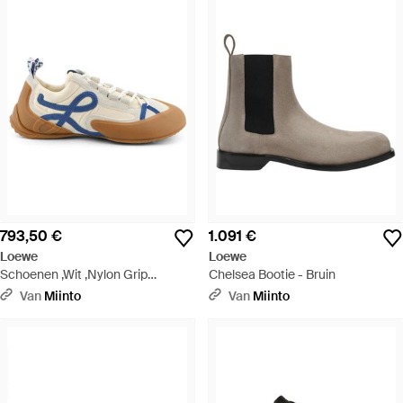
793,50 €
1.091 €
Loewe
Loewe
Schoenen ,Wit ,Nylon Grip
Chelsea Bootie - Bruin
Sneaker - Blauw
Van
Miinto
Van
Miinto