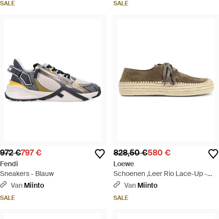
SALE
SALE
972 €
797 €
828,50 €
580 €
Fendi
Loewe
Sneakers - Blauw
Schoenen ,Leer Rio Lace-Up -
Bruin
Van
Miinto
Van
Miinto
SALE
SALE