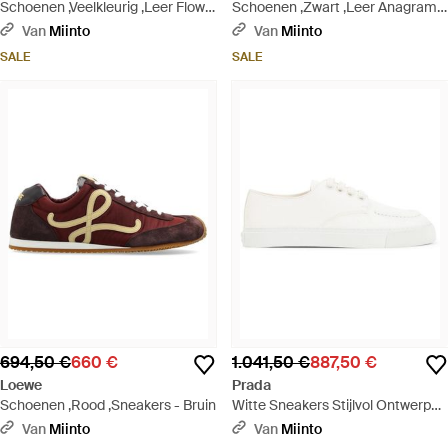
Schoenen ,Veelkleurig ,Leer Flow
Schoenen ,Zwart ,Leer Anagram
Nubuck Leren Sneakers - Naturel
Flex Slide - Zwart
Van
Miinto
Van
Miinto
SALE
SALE
694,50 €
660 €
1.041,50 €
887,50 €
Loewe
Prada
Schoenen ,Rood ,Sneakers - Bruin
Witte Sneakers Stijlvol Ontwerp
Casual Chique - Wit
Van
Miinto
Van
Miinto