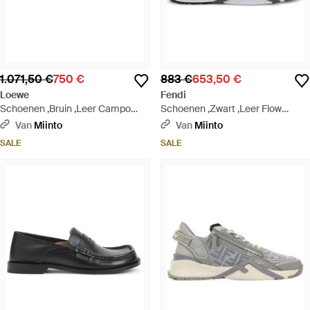
1.071,50 €
750 €
883 €
653,50 €
Loewe
Fendi
Schoenen ,Bruin ,Leer Campo
Schoenen ,Zwart ,Leer Flow
Flap Back Loafer - Zwart
Sneakers Met Elastische Veters -
Van
Miinto
Van
Miinto
Zwart
SALE
SALE