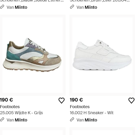
Schoenen ,Blauw ,Suède Esther
Schoenen ,Bruin ,Leer 26.004
Sneaker - Blauw
Sneakers - Bruin
Van
Miinto
Van
Miinto
190 €
190 €
Footnotes
Footnotes
25.005 Wijdte K - Grijs
16.002 H Sneaker - Wit
Van
Miinto
Van
Miinto