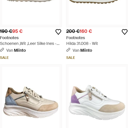
190 €
95 €
200 €
160 €
Footnotes
Footnotes
Schoenen ,Wit ,Leer Silke Ines -
Hilda 31.008 - Wit
Wit
Van
Miinto
Van
Miinto
SALE
SALE