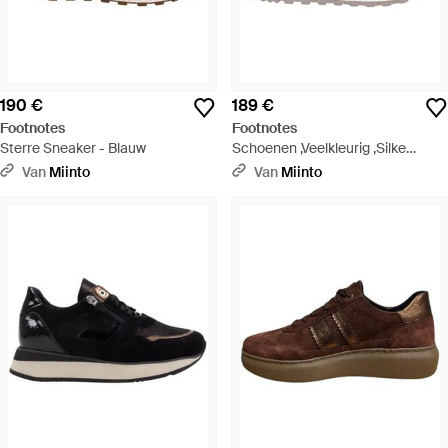
190 €
189 €
Footnotes
Footnotes
Sterre Sneaker - Blauw
Schoenen ,Veelkleurig ,Silke
Sneaker - Roze
Van
Miinto
Van
Miinto