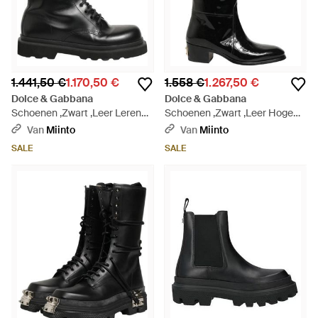
1.441,50 €
1.170,50 €
1.558 €
1.267,50 €
Dolce & Gabbana
Dolce & Gabbana
Schoenen ,Zwart ,Leer Leren
Schoenen ,Zwart ,Leer Hoge
Veterlaarzen - Zwart
Laarzen - Zwart
Van
Miinto
Van
Miinto
SALE
SALE