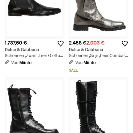
1.737,50 €
2.458 €
2.003 €
Dolce & Gabbana
Dolce & Gabbana
Schoenen ,Zwart ,Leer Giotto
Schoenen ,Grijs ,Leer Combat
Chelsea Boots - Zwart
Biker Mid Calf Laarzen - Zwart
Van
Miinto
Van
Miinto
SALE