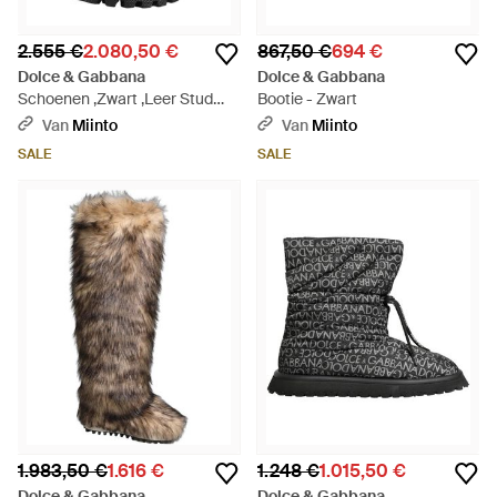
2.555 €
2.080,50 €
867,50 €
694 €
Dolce & Gabbana
Dolce & Gabbana
Schoenen ,Zwart ,Leer Stud
Bootie - Zwart
Platform Combat Boots - Zwart
Van
Miinto
Van
Miinto
SALE
SALE
1.983,50 €
1.616 €
1.248 €
1.015,50 €
Dolce & Gabbana
Dolce & Gabbana