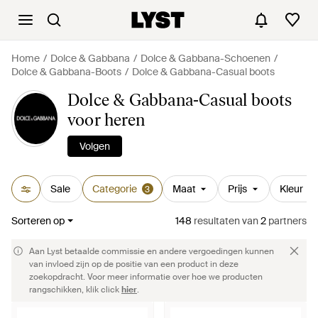
Home
Dolce & Gabbana
Dolce & Gabbana-Schoenen
Dolce & Gabbana-Boots
Dolce & Gabbana-Casual boots
Dolce & Gabbana-Casual boots
voor heren
Volgen
Sale
Categorie
Maat
Prijs
Kleur
3
Sorteren op
148
resultaten
van
2
partners
Aan Lyst betaalde commissie en andere vergoedingen kunnen
van invloed zijn op de positie van een product in deze
zoekopdracht. Voor meer informatie over hoe we producten
rangschikken, klik click
hier
.