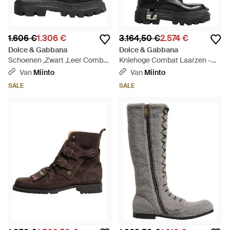
1.606 €
1.306 €
3.164,50 €
2.574 €
Dolce & Gabbana
Dolce & Gabbana
Schoenen ,Zwart ,Leer Combat
Kniehoge Combat Laarzen -
Trek Boots - Zwart
Zwart
Van
Miinto
Van
Miinto
SALE
SALE