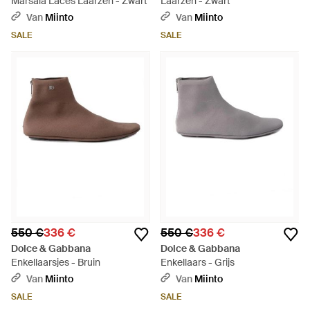
Marsala Laces Laarzen - Zwart
Laarzen - Zwart
Van
Miinto
Van
Miinto
SALE
SALE
550 €
336 €
550 €
336 €
Dolce & Gabbana
Dolce & Gabbana
Enkellaarsjes - Bruin
Enkellaars - Grijs
Van
Miinto
Van
Miinto
SALE
SALE