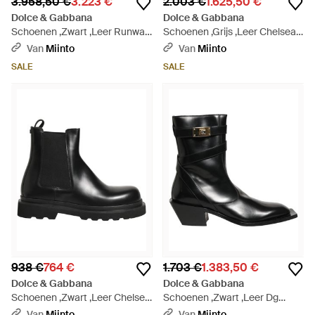
3.958,50 €
3.223 €
2.003 €
1.625,50 €
Dolce & Gabbana
Dolce & Gabbana
Schoenen ,Zwart ,Leer Runway
Schoenen ,Grijs ,Leer Chelsea
Studs Enkellaarsjes - Zwart
Enkellaarsjes - Bruin
Van
Miinto
Van
Miinto
SALE
SALE
938 €
764 €
1.703 €
1.383,50 €
Dolce & Gabbana
Dolce & Gabbana
Schoenen ,Zwart ,Leer Chelsea
Schoenen ,Zwart ,Leer Dg
Boots - Zwart
Plaque Mid Calf Boots - Zwart
Van
Miinto
Van
Miinto