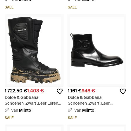
SALE
SALE
1.722,50 €
1.403 €
1.161 €
948 €
Dolce & Gabbana
Dolce & Gabbana
Schoenen ,Zwart ,Leer Leren
Schoenen ,Zwart ,Leer
Biker Laarzen Tot Halverwege
Enkelboots Met Logo - Zwart
Van
Miinto
Van
Miinto
De Kuit - Zwart
SALE
SALE