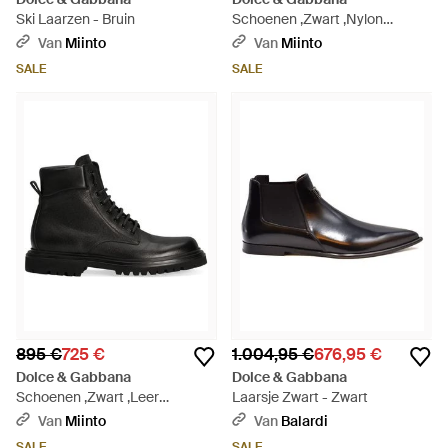
Ski Laarzen - Bruin
Schoenen ,Zwart ,Nylon
Snowboots - Zwart
Van
Miinto
Van
Miinto
SALE
SALE
895 €
725 €
1.004,95 €
676,95 €
Dolce & Gabbana
Dolce & Gabbana
Schoenen ,Zwart ,Leer
Laarsje Zwart - Zwart
Kalfsleren Enkellaarsjes - Zwart
Van
Miinto
Van
Balardi
SALE
SALE