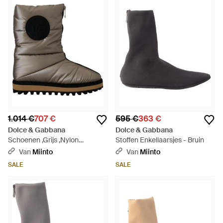
1.014 €
707 €
595 €
363 €
Dolce & Gabbana
Dolce & Gabbana
Schoenen ,Grijs ,Nylon
Stoffen Enkellaarsjes - Bruin
Gepolsterde Nylon Laarzen -
Van
Miinto
Van
Miinto
Bruin
SALE
SALE