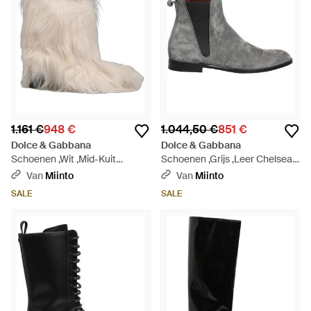
1.161 €
948 €
1.044,50 €
851 €
Dolce & Gabbana
Dolce & Gabbana
Schoenen ,Wit ,Mid-Kuit
Schoenen ,Grijs ,Leer Chelsea
Laarzen - Naturel
Boots - Grijs
Van
Miinto
Van
Miinto
SALE
SALE