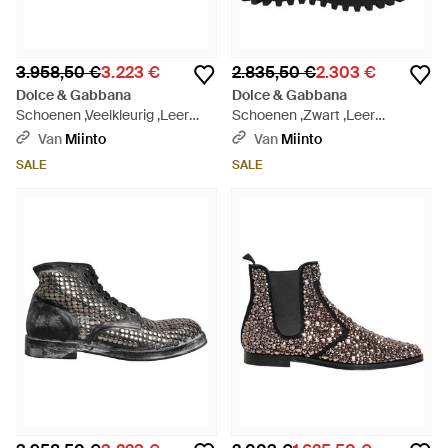
3.958,50 €
3.223 €
2.835,50 €
2.303 €
Dolce & Gabbana
Dolce & Gabbana
Schoenen ,Veelkleurig ,Leer
Schoenen ,Zwart ,Leer
Cortina Enkellaarsjes - Bruin
Enkellaarsjes Met Kristallen -
Van
Miinto
Van
Miinto
Zwart
SALE
SALE