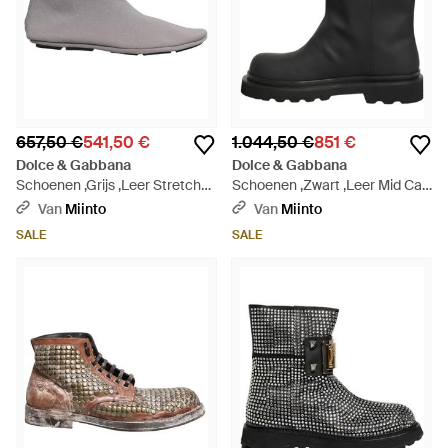
657,50 €
541,50 €
1.044,50 €
851 €
Dolce & Gabbana
Dolce & Gabbana
Schoenen ,Grijs ,Leer Stretch
Schoenen ,Zwart ,Leer Mid Calf
Mesh Enkellaarsjes - Grijs
Laarzen - Zwart
Van
Miinto
Van
Miinto
SALE
SALE