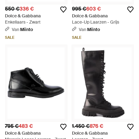
550 €
336 €
995 €
603 €
Dolce & Gabbana
Dolce & Gabbana
Enkellaars - Zwart
Lace-Up Laarzen - Grijs
Van
Miinto
Van
Miinto
SALE
SALE
795 €
483 €
1.450 €
876 €
Dolce & Gabbana
Dolce & Gabbana