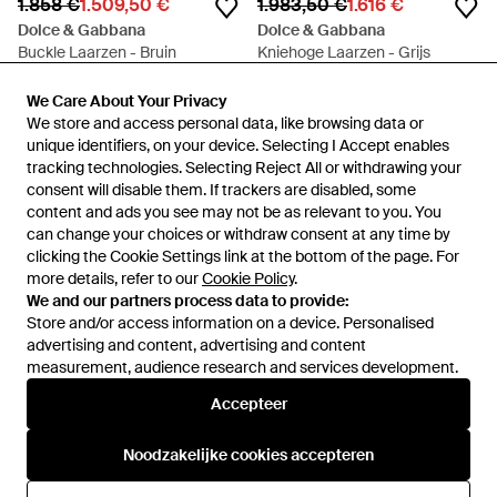
1.858 €
1.509,50 €
1.983,50 €
1.616 €
Dolce & Gabbana
Dolce & Gabbana
Buckle Laarzen - Bruin
Kniehoge Laarzen - Grijs
Van
Miinto
Van
Miinto
We Care About Your Privacy
We Care About Your Privacy
SALE
SALE
We store and access personal data, like browsing data or
We store and access personal data, like browsing data or
unique identifiers, on your device. Selecting I Accept enables
unique identifiers, on your device. Selecting I Accept enables
tracking technologies. Selecting Reject All or withdrawing your
tracking technologies. Selecting Reject All or withdrawing your
consent will disable them. If trackers are disabled, some
consent will disable them. If trackers are disabled, some
content and ads you see may not be as relevant to you. You
content and ads you see may not be as relevant to you. You
can change your choices or withdraw consent at any time by
can change your choices or withdraw consent at any time by
clicking the Cookie Settings link at the bottom of the page. For
clicking the Cookie Settings link at the bottom of the page. For
more details, refer to our
more details, refer to our
Cookie Policy
Cookie Policy
.
.
We and our partners process data to provide:
We and our partners process data to provide:
Store and/or access information on a device. Personalised
Store and/or access information on a device. Personalised
advertising and content, advertising and content
advertising and content, advertising and content
measurement, audience research and services development.
measurement, audience research and services development.
Accepteer
Accepteer
1.858 €
1.509,50 €
1.606 €
1.306 €
Dolce & Gabbana
Dolce & Gabbana
Noodzakelijke cookies accepteren
Noodzakelijke cookies accepteren
Buckle Laarzen - Zwart
Combat Laarzen - Zwart