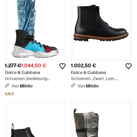
1.277 €
1.044,50 €
1.002,50 €
Dolce & Gabbana
Dolce & Gabbana
Schoenen ,Veelkleurig
Schoenen ,Zwart ,Leer
,Overknee Sokken Laarzen -
Siracusa Chelsea Boots - Zwart
Van
Miinto
Van
Miinto
Blauw
SALE