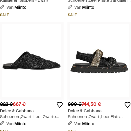
Kalfsleren Slippers - Zwart
Schoenen ,Leer Platte Sandalen -
Bruin
Van
Miinto
Van
Miinto
SALE
SALE
822 €
667 €
909 €
744,50 €
Dolce & Gabbana
Dolce & Gabbana
Schoenen ,Zwart ,Leer Zwarte
Schoenen ,Zwart ,Leer Flats
Mules Slides Slippers Platte
Sandalen - Zwart
Van
Miinto
Van
Miinto
Schoenen - Zwart