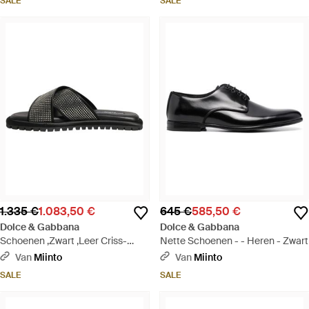
SALE
SALE
1.335 €
1.083,50 €
645 €
585,50 €
Dolce & Gabbana
Dolce & Gabbana
Schoenen ,Zwart ,Leer Criss-
Nette Schoenen - - Heren - Zwart
Cross Slide Sandalen - Zwart
Van
Miinto
Van
Miinto
SALE
SALE