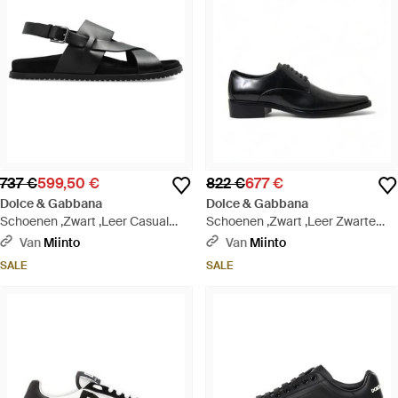
737 €
599,50 €
822 €
677 €
Dolce & Gabbana
Dolce & Gabbana
Schoenen ,Zwart ,Leer Casual
Schoenen ,Zwart ,Leer Zwarte
Kalfsleren Sandalen - Zwart
Leren Formele Platte Schoenen
Van
Miinto
Van
Miinto
Vetersluiting - Zwart
SALE
SALE