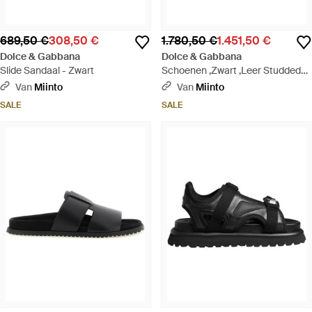
689,50 €
308,50 €
1.780,50 €
1.451,50 €
Dolce & Gabbana
Dolce & Gabbana
Slide Sandaal - Zwart
Schoenen ,Zwart ,Leer Studded
Leren Slide Sandalen Met Logo -
Van
Miinto
Van
Miinto
Zwart
SALE
SALE