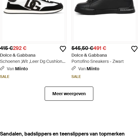
415 €
292 €
545,50 €
491 €
Dolce & Gabbana
Dolce & Gabbana
Schoenen ,Wit ,Leer Dg Cushion
Portofino Sneakers - Zwart
Sneakers - Zwart
Van
Miinto
Van
Miinto
SALE
SALE
Meer weergeven
‪Sandalen, badslippers en teenslippers‬ van topmerken