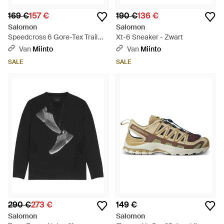
169 €
157 €
190 €
136 €
Salomon
Salomon
Speedcross 6 Gore-Tex Trail
Xt-6 Sneaker - Zwart
Schoen - Groen
Van
Miinto
Van
Miinto
SALE
SALE
290 €
273 €
149 €
Salomon
Salomon