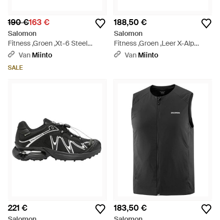
190 €
163 €
188,50 €
Salomon
Salomon
Fitness ,Groen ,Xt-6 Steel
Fitness ,Groen ,Leer X-Alp
Streets Sneakers - Blauw
Leather - Blauw
Van
Miinto
Van
Miinto
SALE
221 €
183,50 €
Salomon
Salomon