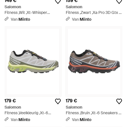
149 €
159 €
Salomon
Salomon
Fitness ,Wit ,Xt-Whisper
Fitness ,Zwart ,Xa Pro 3D Gtx -
Sneakers - Grijs
Zwart
Van
Miinto
Van
Miinto
179 €
179 €
Salomon
Salomon
Fitness ,Veelkleurig ,Xt-6
Fitness ,Bruin ,Xt-6 Sneakers -
Sneakers - Grijs
Bruin
Van
Miinto
Van
Miinto