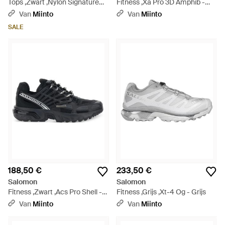
Tops ,Zwart ,Nylon Signature
Fitness ,Xa Pro 3D Amphib -
Numbers Motif Crew Neck
Naturel
Van
Miinto
Van
Miinto
Long Sleeve - Zwart
SALE
188,50 €
233,50 €
Salomon
Salomon
Fitness ,Zwart ,Acs Pro Shell -
Fitness ,Grijs ,Xt-4 Og - Grijs
Zwart
Van
Miinto
Van
Miinto