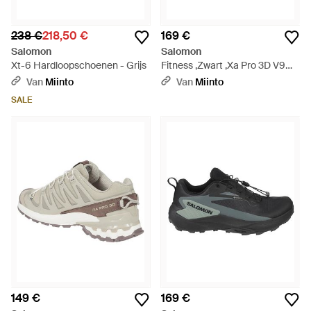
238 €
218,50 €
169 €
Salomon
Salomon
Xt-6 Hardloopschoenen - Grijs
Fitness ,Zwart ,Xa Pro 3D V9
Gtx - Zwart
Van
Miinto
Van
Miinto
SALE
149 €
169 €