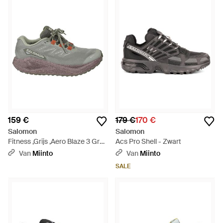
159 €
179 €
170 €
Salomon
Salomon
Fitness ,Grijs ,Aero Blaze 3 Grvl
Acs Pro Shell - Zwart
Gtx - Grijs
Van
Miinto
Van
Miinto
SALE