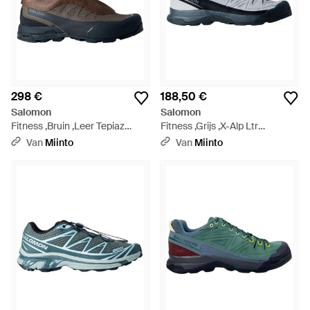
298 €
188,50 €
Salomon
Salomon
Fitness ,Bruin ,Leer Tepiaz
Fitness ,Grijs ,X-Alp Ltr
Advanced - Bruin
Sneakers - Blauw
Van
Miinto
Van
Miinto