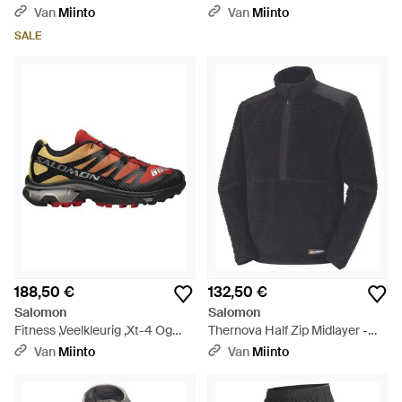
- Zwart
Van
Miinto
Van
Miinto
SALE
188,50 €
132,50 €
Salomon
Salomon
Fitness ,Veelkleurig ,Xt-4 Og
Thernova Half Zip Midlayer -
Advanced Sneakers - Bruin
Blauw
Van
Miinto
Van
Miinto