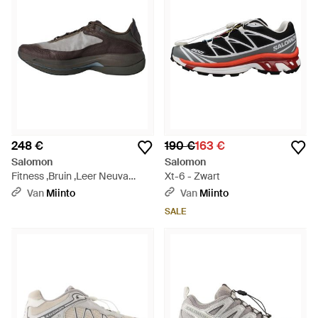
248 €
190 €
163 €
Salomon
Salomon
Fitness ,Bruin ,Leer Neuva
Xt-6 - Zwart
Advanced Sneakers - Bruin
Van
Miinto
Van
Miinto
SALE