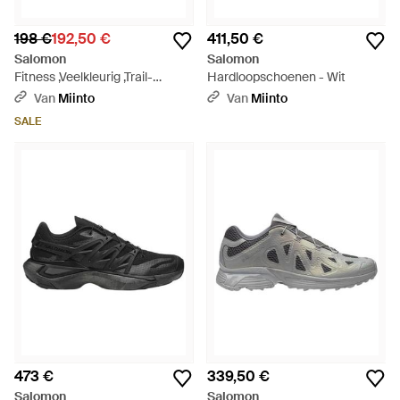
198 €
192,50 €
411,50 €
Salomon
Salomon
Fitness ,Veelkleurig ,Trail-
Hardloopschoenen - Wit
Running Geïnspireerde
Van
Miinto
Van
Miinto
Sneaker - Wit
SALE
473 €
339,50 €
Salomon
Salomon