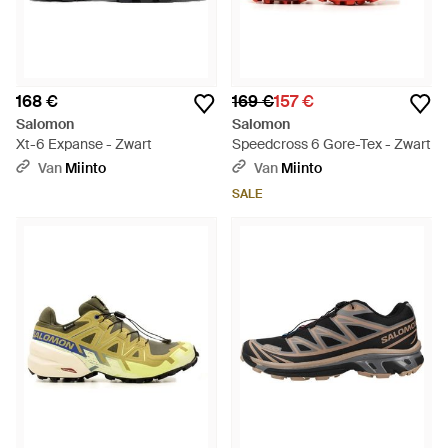
168 €
169 €
157 €
Salomon
Salomon
Xt-6 Expanse - Zwart
Speedcross 6 Gore-Tex - Zwart
Van
Miinto
Van
Miinto
SALE