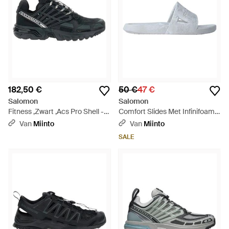
182,50 €
50 €
47 €
Salomon
Salomon
Fitness ,Zwart ,Acs Pro Shell -
Comfort Slides Met Infinifoam
Zwart
Demping - Wit
Van
Miinto
Van
Miinto
SALE