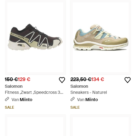
150 €
129 €
223,50 €
134 €
Salomon
Salomon
Fitness ,Zwart ,Speedcross 3
Sneakers - Naturel
Sneakers - Zwart
Van
Miinto
Van
Miinto
SALE
SALE