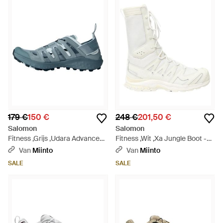
179 €
150 €
248 €
201,50 €
Salomon
Salomon
Fitness ,Grijs ,Udara Advanced
Fitness ,Wit ,Xa Jungle Boot -
Sneakers - Blauw
Wit
Van
Miinto
Van
Miinto
SALE
SALE