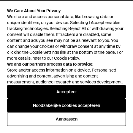
Zwart
Van
Miinto
Van
Miinto
We Care About Your Privacy
We Care About Your Privacy
We store and access personal data, like browsing data or
We store and access personal data, like browsing data or
unique identifiers, on your device. Selecting I Accept enables
unique identifiers, on your device. Selecting I Accept enables
tracking technologies. Selecting Reject All or withdrawing your
tracking technologies. Selecting Reject All or withdrawing your
consent will disable them. If trackers are disabled, some
consent will disable them. If trackers are disabled, some
content and ads you see may not be as relevant to you. You
content and ads you see may not be as relevant to you. You
can change your choices or withdraw consent at any time by
can change your choices or withdraw consent at any time by
clicking the Cookie Settings link at the bottom of the page. For
clicking the Cookie Settings link at the bottom of the page. For
more details, refer to our
more details, refer to our
Cookie Policy
Cookie Policy
.
.
We and our partners process data to provide:
We and our partners process data to provide:
Store and/or access information on a device. Personalised
Store and/or access information on a device. Personalised
advertising and content, advertising and content
advertising and content, advertising and content
measurement, audience research and services development.
measurement, audience research and services development.
195,50 €
195,50 €
Accepteer
Accepteer
Salomon
Salomon
Xt Whisper - Wit
Xt-Whisper Embroidery -
Noodzakelijke cookies accepteren
Noodzakelijke cookies accepteren
Naturel
Van
Miinto
Van
Miinto
Aanpassen
Aanpassen