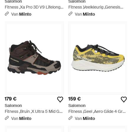
Salomon
Salomon
Fitness ,Xa Pro 3D V9 Lifelong -
Fitness ,Veelkleurig ,Genesis
Metallic
Gtx - Zwart
Van
Miinto
Van
Miinto
179 €
159 €
Salomon
Salomon
Fitness ,Bruin ,X Ultra 5 Mid Gtx
Fitness ,Geel ,Aero Glide 4 Grvl
- Zwart
- Grijs
Van
Miinto
Van
Miinto