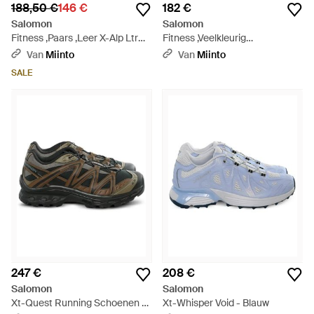
188,50 €
146 €
182 €
Salomon
Salomon
Fitness ,Paars ,Leer X-Alp Ltr
Fitness ,Veelkleurig
Sneakers - Blauw
,Speedcross 3 - Wit
Van
Miinto
Van
Miinto
SALE
247 €
208 €
Salomon
Salomon
Xt-Quest Running Schoenen -
Xt-Whisper Void - Blauw