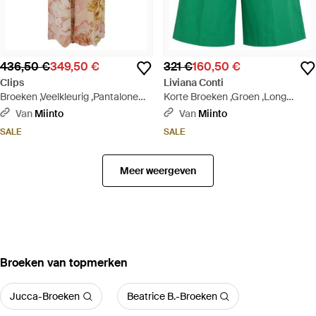
436,50 €
349,50 €
321 €
160,50 €
Clips
Liviana Conti
Broeken ,Veelkleurig ,Pantalone
Korte Broeken ,Groen ,Long
Stampato - Naturel
Shorts - Groen
Van
Miinto
Van
Miinto
SALE
SALE
Meer weergeven
‪Broeken‬ van topmerken
Jucca-Broeken
Beatrice B.-Broeken