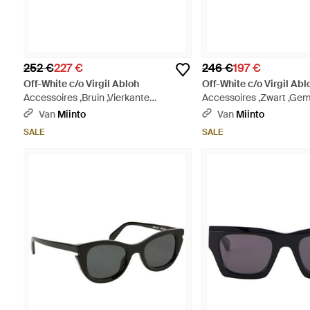
252 €
227 €
246 €
197 €
Off-White c/o Virgil Abloh
Off-White c/o Virgil Abl
Accessoires ,Bruin ,Vierkante
Accessoires ,Zwart ,G
Zonnebril Met Groene Glazen - Groen
Vierkante Montuur Groe
Van
Miinto
Van
Miinto
Zonnebril - Groen
SALE
SALE