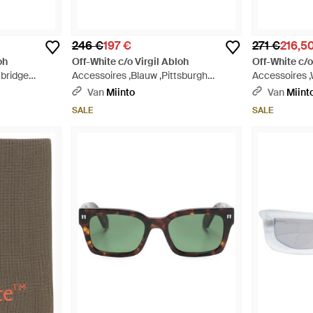
246 €
197 €
271 €
216,5
oh
Off-White c/o Virgil Abloh
Off-White c/o
mbridge
Accessoires ,Blauw ,Pittsburgh
Accessoires ,
n - Blauw
Rechthoekige Zonnebril - Blauw
Rectangular Z
Van
Miinto
Van
Miint
SALE
SALE