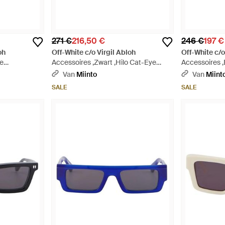
271 €
216,50 €
246 €
197 €
oh
Off-White c/o Virgil Abloh
Off-White c/o
ie
Accessoires ,Zwart ,Hilo Cat-Eye
Accessoires ,
n - Zwart
Zonnebril - Paars
Rechthoekige 
Van
Miinto
Van
Miint
SALE
SALE