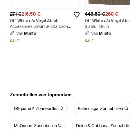
271 €
216,50 €
446,50 €
268 €
Off-White c/o Virgil Abloh
Off-White c/o Virgil Abl
Accessoires ,Zwart ,Richardson
Sjaals - Bruin
Rectangular Zonnebrillen - Paars
Van
Miinto
Van
Miinto
SALE
SALE
‪Zonnebrillen‬ van topmerken
DSquared²-Zonnebrillen
Balenciaga-Zonnebrillen
McQueen-Zonnebrillen
Dolce & Gabbana-Zonnebrill