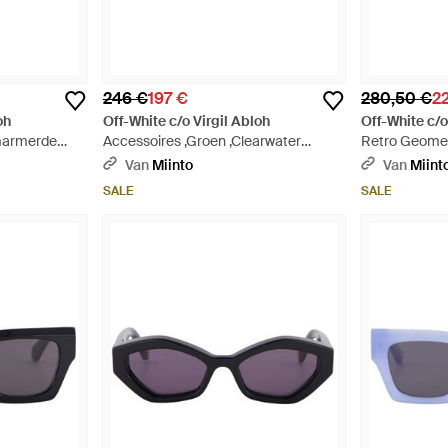
246 €
197 €
280,50 €
2
oh
Off-White c/o Virgil Abloh
Off-White c/o
emarmerde
Accessoires ,Groen ,Clearwater
Retro Geomet
n Getinte
Zonnebril - Grijs
Providence -
Van
Miinto
Van
Miint
SALE
SALE