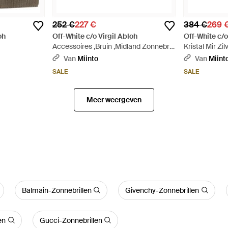
252 €
227 €
384 €
269 
oh
Off-White c/o Virgil Abloh
Off-White c/o
Accessoires ,Bruin ,Midland Zonnebril
Kristal Mir Z
- Groen
Zonnebril - W
Van
Miinto
Van
Miint
SALE
SALE
Meer weergeven
Balmain-Zonnebrillen
Givenchy-Zonnebrillen
en
Gucci-Zonnebrillen