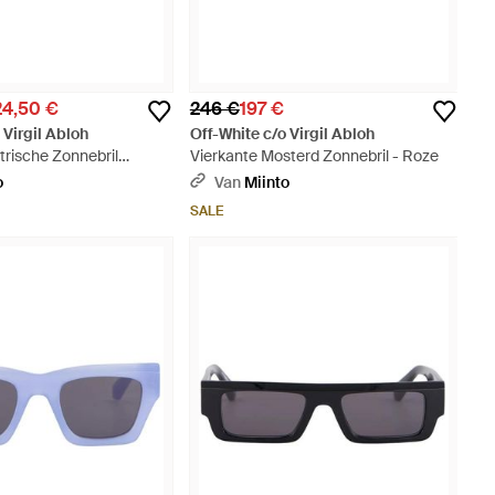
24,50 €
246 €
197 €
 Virgil Abloh
Off-White c/o Virgil Abloh
rische Zonnebril
Vierkante Mosterd Zonnebril - Roze
 Groen
o
Van
Miinto
SALE