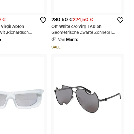
0 €
280,50 €
224,50 €
 Virgil Abloh
Off-White c/o Virgil Abloh
Wit ,Richardson
Geometrische Zwarte Zonnebril
onnebrillen - Paars
Modern Ontwerp - Grijs
o
Van
Miinto
SALE