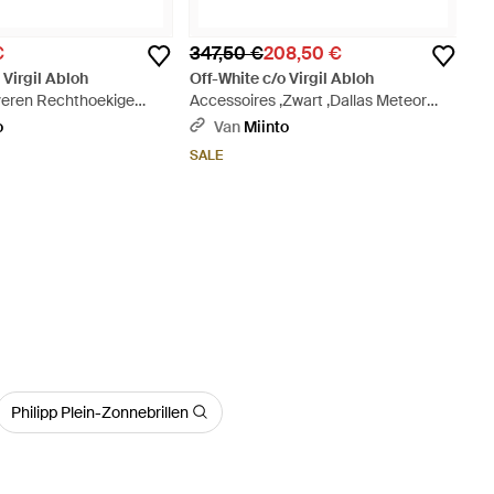
€
347,50 €
208,50 €
 Virgil Abloh
Off-White c/o Virgil Abloh
ilveren Rechthoekige
Accessoires ,Zwart ,Dallas Meteor
it
Logo Zonnebril - Grijs
o
Van
Miinto
SALE
Philipp Plein-Zonnebrillen