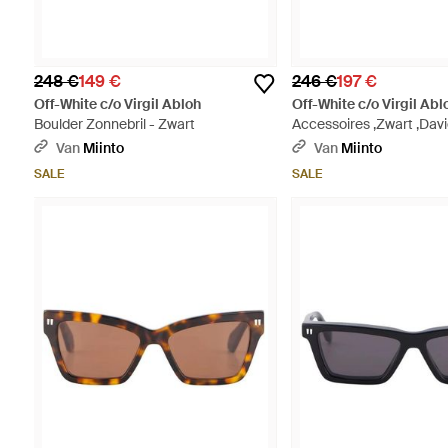
248 €
149 €
246 €
197 €
Off-White c/o Virgil Abloh
Off-White c/o Virgil Abl
Boulder Zonnebril - Zwart
Accessoires ,Zwart ,Dav
Rectangular Zonnebrille
Van
Miinto
Van
Miinto
SALE
SALE