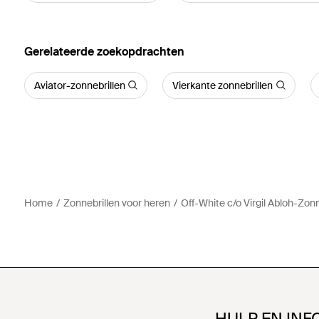
Gerelateerde zoekopdrachten
Aviator-zonnebrillen
Vierkante zonnebrillen
Home
Zonnebrillen voor heren
Off-White c/o Virgil Abloh-Zonn
HULP EN INF