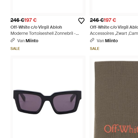
246 €
197 €
246 €
197 €
Off-White c/o Virgil Abloh
Off-White c/o Virgil Abl
Moderne Tortoiseshell Zonnebril -
Accessoires ,Zwart ,Ca
Bruin
Rectangular Zonnebrille
Van
Miinto
Van
Miinto
SALE
SALE