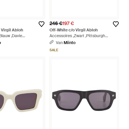
246 €
197 €
 Virgil Abloh
Off-White c/o Virgil Abloh
Blauw ,Davie
Accessoires ,Zwart ,Pittsburgh
Zonnebril - Paars
Rechthoekige Zonnebril - Blauw
o
Van
Miinto
SALE