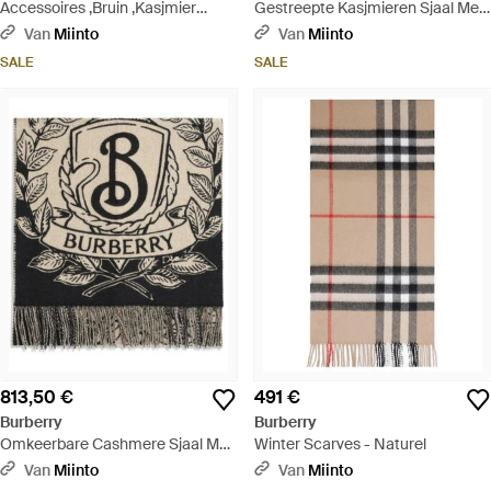
Accessoires ,Bruin ,Kasjmier
Gestreepte Kasjmieren Sjaal Met
Check Cashmere Sjaal - Rood
Franjes - Naturel
Van
Miinto
Van
Miinto
SALE
SALE
813,50 €
491 €
Burberry
Burberry
Omkeerbare Cashmere Sjaal Met
Winter Scarves - Naturel
Equestrian Knight Design - Zwart
Van
Miinto
Van
Miinto