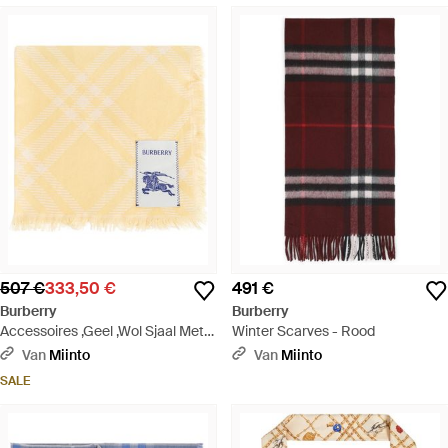
507 €
333,50 €
491 €
Burberry
Burberry
Accessoires ,Geel ,Wol Sjaal Met
Winter Scarves - Rood
Logopatch - Geel
Van
Miinto
Van
Miinto
SALE