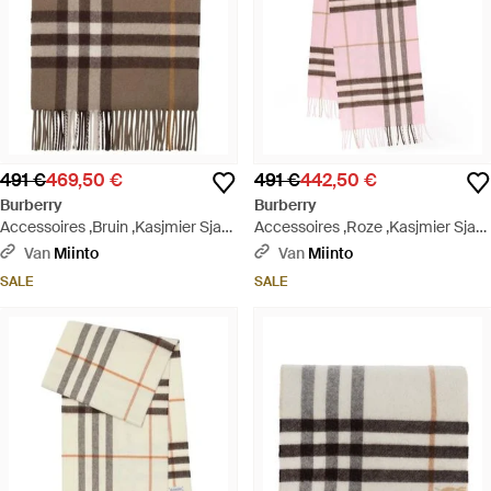
491 €
469,50 €
491 €
442,50 €
Burberry
Burberry
Accessoires ,Bruin ,Kasjmier Sjaal
Accessoires ,Roze ,Kasjmier Sjaal
Met Geruite Rand En Franjes -
Met Franjes En Ruitmotief - Roze
Van
Miinto
Van
Miinto
Bruin
SALE
SALE