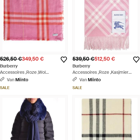
526,50 €
349,50 €
539,50 €
512,50 €
Burberry
Burberry
Accessoires ,Roze ,Wol
Accessoires ,Roze ,Kasjmier
Omkeerbare Sjaal Van Wol En
Check Cashmere Sjaal - Roze
Van
Miinto
Van
Miinto
Zijde Met Ruitdessin - Roze
SALE
SALE