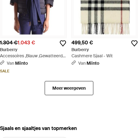
1.304 €
1.043 €
499,50 €
Burberry
Burberry
Accessoires ,Blauw ,Gewatteerde
Cashmere Sjaal - Wit
Puffer Sjaal Met Capuchon -
Van
Miinto
Van
Miinto
Blauw
SALE
Meer weergeven
‪Sjaals en sjaaltjes‬ van topmerken