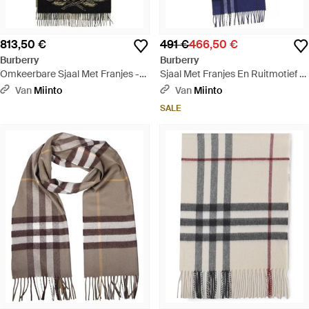
813,50 €
491 €
466,50 €
Burberry
Burberry
Omkeerbare Sjaal Met Franjes -
Sjaal Met Franjes En Ruitmotief -
Groen
Blauw
Van
Miinto
Van
Miinto
SALE