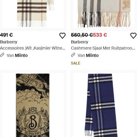
491 €
560,50 €
533 €
Burberry
Burberry
Accessoires ,Wit ,Kasjmier Witte
Cashmere Sjaal Met Ruitpatroon
Cashmere Sjaal Met Franje -
- Wit
Van
Miinto
Van
Miinto
Naturel
SALE