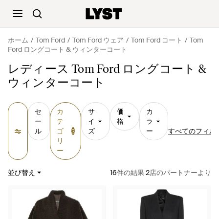
ホーム
Tom Ford
Tom Ford ウェア
Tom Ford コート
Tom
Ford ロングコート & ウィンターコート
レディース Tom Ford ロングコート &
ウィンターコート
セ
カ
サ
価
カ
ー
テ
イ
格
ラ
ル
ゴ
ズ
ー
すべてのフィル
3
リ
ー
並び替え
16
件の結果
2
店のパートナーより