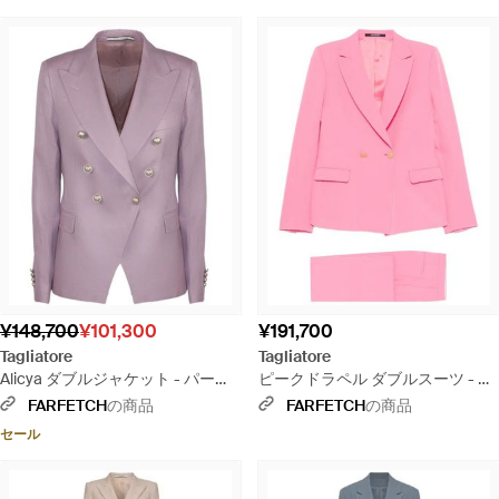
¥148,700
¥101,300
¥191,700
Tagliatore
Tagliatore
Alicya ダブルジャケット - パープ
ピークドラペル ダブルスーツ - ピ
ル
ンク
FARFETCH
の商品
FARFETCH
の商品
セール