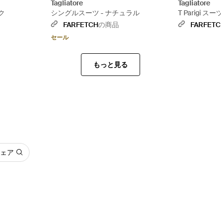
Tagliatore
Tagliatore
ク
シングルスーツ - ナチュラル
T Parigi ス
FARFETCH
の商品
FARFET
セール
もっと見る
 ウェア