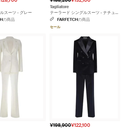
128,700
¥188,200
¥132,100
Tagliatore
ルスーツ - グレー
テーラード シングルスーツ - ナチュラ
ル
CH
の商品
FARFETCH
の商品
セール
¥198,900
¥122,100