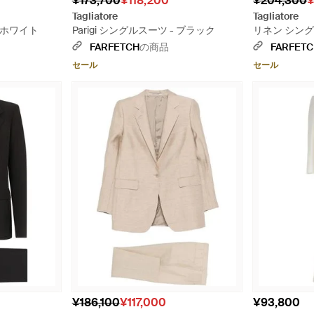
¥173,700
¥118,200
¥204,300
¥
Tagliatore
Tagliatore
 ホワイト
Parigi シングルスーツ - ブラック
リネン シング
FARFETCH
の商品
FARFET
セール
セール
¥186,100
¥117,000
¥93,800