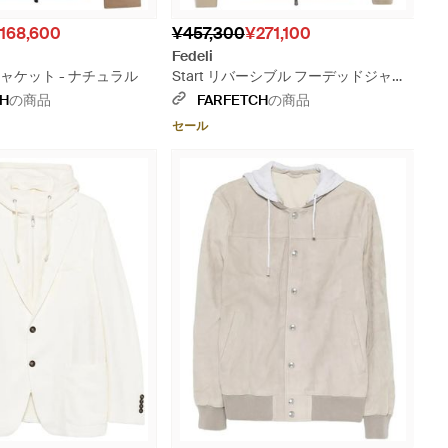
168,600
¥457,300
¥271,100
Fedeli
ャケット - ナチュラル
Start リバーシブル フーデッドジャケ
ット - ナチュラル
CH
の商品
FARFETCH
の商品
セール