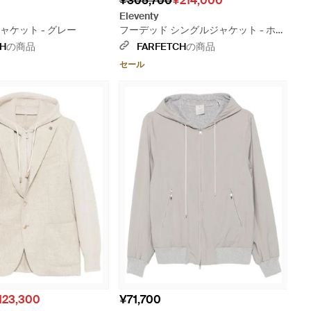
¥305,700
¥214,000
Eleventy
ャケット - グレー
フーデッド シングルジャケット - ホワ
イト
CH
の商品
FARFETCH
の商品
セール
123,300
¥71,700