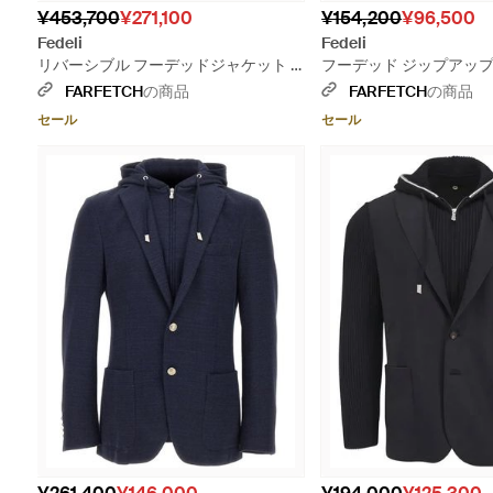
¥453,700
¥271,100
¥154,200
¥96,500
Fedeli
Fedeli
リバーシブル フーデッドジャケット -
フーデッド ジップアップ 
グレー
ー
FARFETCH
の商品
FARFETCH
の商品
セール
セール