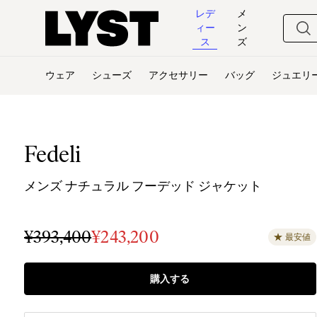
レデ
メ
ィー
ン
ス
ズ
ウェア
シューズ
アクセサリー
バッグ
ジュエリ
Fedeli
メンズ ナチュラル フーデッド ジャケット
¥393,400
¥243,200
最安値
購入する