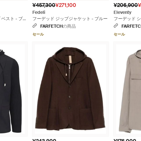
¥457,300
¥271,100
¥206,900
¥
Fedeli
Eleventy
ベスト - ブル
フーデッド ジップジャケット - ブルー
フーデッド シ
イト
FARFETCH
の商品
FARFET
セール
セール