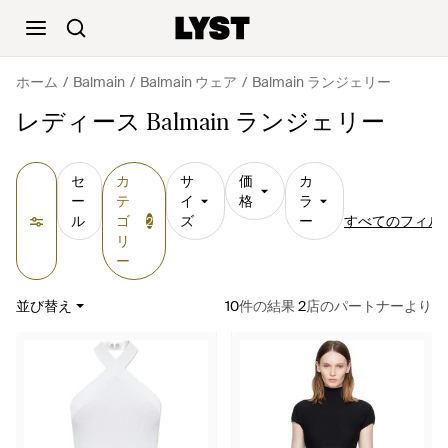
ホーム
Balmain
Balmain ウェア
Balmain ランジェリー
レディース Balmain ランジェリー
セ
カ
サ
価
カ
ー
テ
イ
格
ラ
ル
ゴ
ズ
ー
すべてのフィル
2
リ
ー
並び替え
10
件の結果
2
店のパートナーより