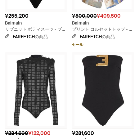
¥255,200
¥500,000
¥409,500
Balmain
Balmain
リブニット ボディスーツ - ブラ
プリント コルセットトップ - ブ
ック
ルー
FARFETCH
の商品
FARFETCH
の商品
セール
¥234,600
¥122,000
¥281,600