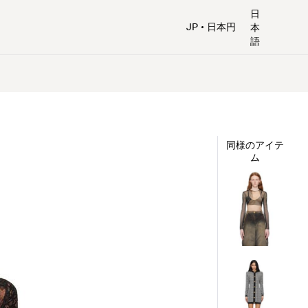
日
JP
日本円
本
語
同様のアイテ
ム