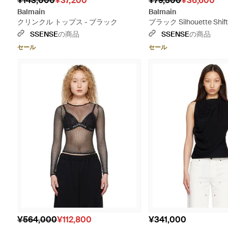
¥143,000
¥37,200
¥79,500
¥36,600
Balmain
Balmain
クリンクル トップス - ブラック
ブラック Silhouette Sh
プ ドレス
SSENSE
の商品
SSENSE
の商品
セール
セール
¥564,000
¥112,800
¥341,000