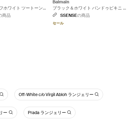
Balmain
フホワイト ツートーン
ブラック＆ホワイト バンドゥビキニ -
ワンピース
マルチカラー
の商品
SSENSE
の商品
セール
Off-White c/o Virgil Abloh ランジェリー
ェリー
Prada ランジェリー