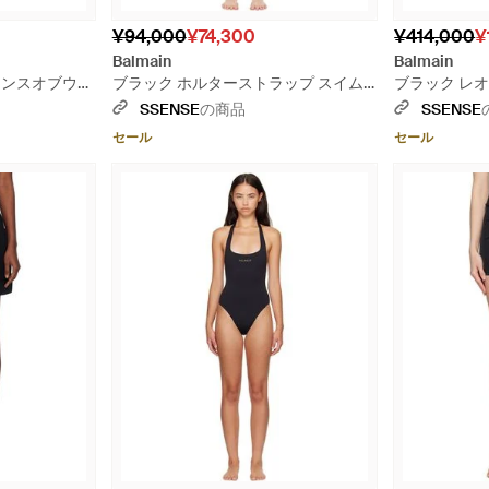
¥94,000
¥74,300
¥414,000
¥
Balmain
Balmain
リンスオブウェ
ブラック ホルターストラップ スイム
ブラック レオ
ース
ウェア
ミニワンピー
SSENSE
の商品
SSENSE
セール
セール