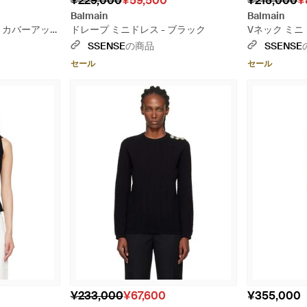
¥229,000
¥59,500
¥215,000
¥
Balmain
Balmain
ift カバーアッ
ドレープ ミニドレス - ブラック
Vネック ミニ
SSENSE
の商品
SSENSE
セール
セール
¥233,000
¥67,600
¥355,000