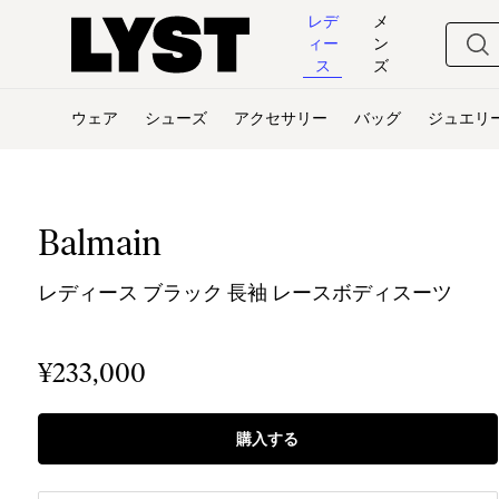
レデ
メ
ィー
ン
ス
ズ
ウェア
シューズ
アクセサリー
バッグ
ジュエリ
Balmain
レディース ブラック 長袖 レースボディスーツ
¥233,000
購入する