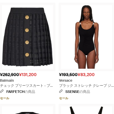
¥262,900
¥131,200
¥193,500
¥83,200
Balmain
Versace
チェック プリーツスカート - ブラ
ブラック ストレッチ クレープ ジ
ック
ャージ ドレープ ボディスーツ
FARFETCH
の商品
SSENSE
の商品
セール
セール