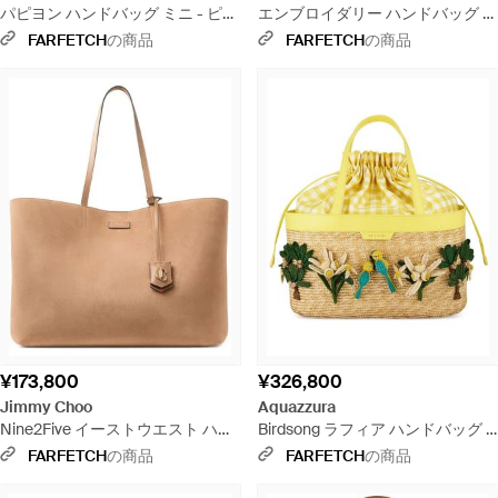
パピヨン ハンドバッグ ミニ - ピン
エンブロイダリー ハンドバッグ -
ク
レッド
FARFETCH
の商品
FARFETCH
の商品
¥173,800
¥326,800
Jimmy Choo
Aquazzura
Nine2Five イーストウエスト ハン
Birdsong ラフィア ハンドバッグ -
ドバッグ - ナチュラル
メタリック
FARFETCH
の商品
FARFETCH
の商品