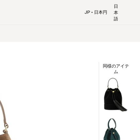
日
JP
日本円
本
語
同様のアイテ
ム