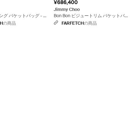
¥686,400
Jimmy Choo
グ バケットバッグ - ブ
Bon Bon ビジュートリム バケットバッ
グ - メタリック
CH
の商品
FARFETCH
の商品