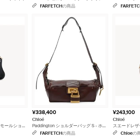
FARFETCH
の商品
FARFET
¥338,400
¥243,100
Chloé
Chloé
eスモールショル
Paddington ショルダーバッグ S - ホワ
スエードレザー
イト
ーバッグ - 
FARFETCH
の商品
Chloe
の