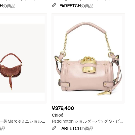
ルチカラー
CH
の商品
FARFETCH
の商品
¥379,400
Chloé
製Marcieミニショルダ
Paddington ショルダーバッグ S - ピン
レッド
ク
商品
FARFETCH
の商品