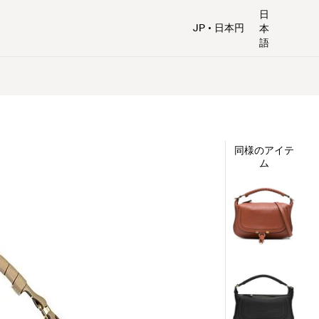
日
JP
日本円
本
語
同様のアイテ
ム