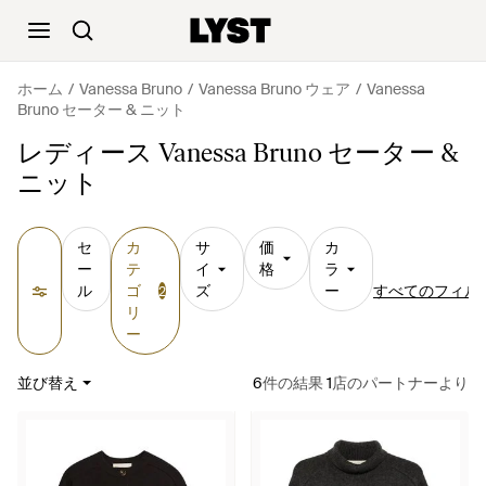
ホーム
Vanessa Bruno
Vanessa Bruno ウェア
Vanessa
Bruno セーター & ニット
レディース Vanessa Bruno セーター &
ニット
セ
カ
サ
価
カ
ー
テ
イ
格
ラ
ル
ゴ
ズ
ー
すべてのフィル
2
リ
ー
並び替え
6
件の結果
1
店のパートナーより