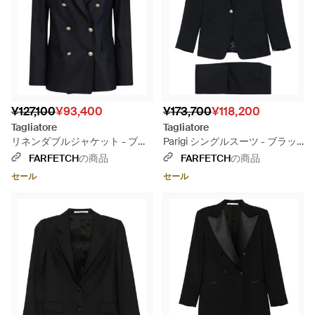
¥127,100
¥93,400
¥173,700
¥118,200
Tagliatore
Tagliatore
リネンダブルジャケット - ブラ
Parigi シングルスーツ - ブラッ
ック
ク
FARFETCH
の商品
FARFETCH
の商品
セール
セール