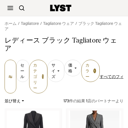
ホーム
Tagliatore
Tagliatore ウェア
ブラック Tagliatore ウェ
ア
レディース ブラック Tagliatore ウェ
ア
セ
カ
サ
価
カ
ー
テ
イ
格
ラ
1
ル
ゴ
ズ
ー
すべてのフィル
1
リ
ー
並び替え
173
件の結果
1
店のパートナーより