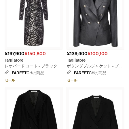
¥197,900
¥150,800
¥139,400
¥100,100
Tagliatore
Tagliatore
レオパード コート - ブラック
ボタンダブルジャケット - ブラ
ック
FARFETCH
の商品
FARFETCH
の商品
セール
セール