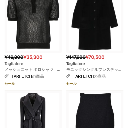
¥49,300
¥35,300
¥147,600
¥70,500
Tagliatore
Tagliatore
メッシュニット ポロシャツ - ブ
モニックシングルブレステッド
ラック
パッチポケットコート - ブラッ
FARFETCH
の商品
FARFETCH
の商品
ク
セール
セール