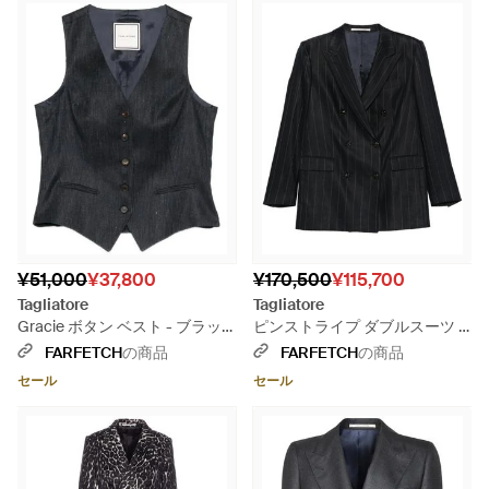
¥51,000
¥37,800
¥170,500
¥115,700
Tagliatore
Tagliatore
Gracie ボタン ベスト - ブラッ
ピンストライプ ダブルスーツ -
ク
ブラック
FARFETCH
の商品
FARFETCH
の商品
セール
セール