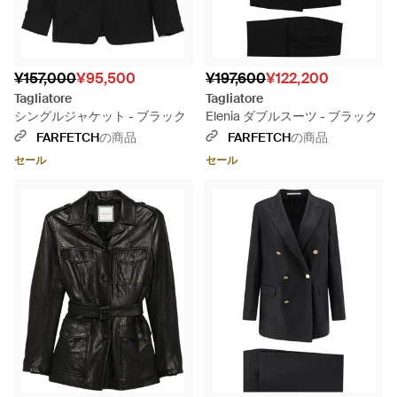
¥157,000
¥95,500
¥197,600
¥122,200
Tagliatore
Tagliatore
シングルジャケット - ブラック
Elenia ダブルスーツ - ブラック
FARFETCH
の商品
FARFETCH
の商品
セール
セール