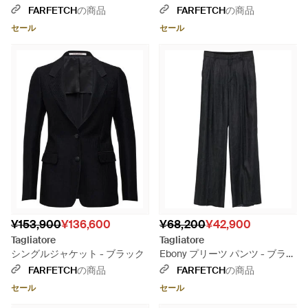
ク
FARFETCH
の商品
FARFETCH
の商品
セール
セール
¥153,900
¥136,600
¥68,200
¥42,900
Tagliatore
Tagliatore
シングルジャケット - ブラック
Ebony プリーツ パンツ - ブラッ
ク
FARFETCH
の商品
FARFETCH
の商品
セール
セール