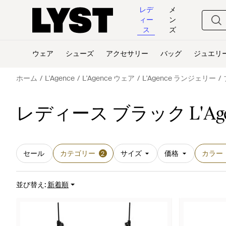
レデ
メ
ィー
ン
ス
ズ
ウェア
シューズ
アクセサリー
バッグ
ジュエリ
ホーム
L'Agence
L'Agence ウェア
L'Agence ランジェリー
レディース ブラック L'Ag
セール
カテゴリー
サイズ
価格
カラー
2
並び替え
:
新着順