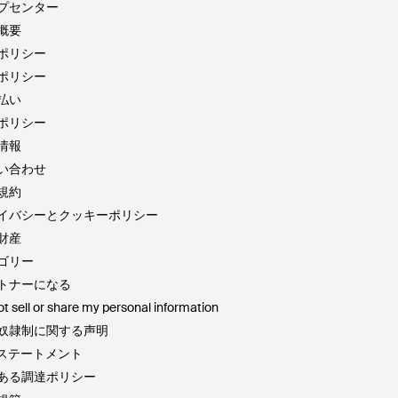
プセンター
概要
ポリシー
ポリシー
払い
ポリシー
情報
い合わせ
規約
イバシーとクッキーポリシー
財産
ゴリー
トナーになる
t sell or share my personal information
奴隷制に関する声明
72ステートメント
ある調達ポリシー