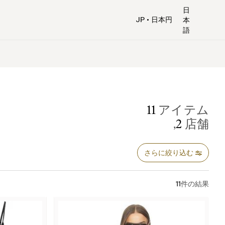
日
JP
日本円
本
語
11
アイテム
,
2
店舗
さらに絞り込む
11
件の結果