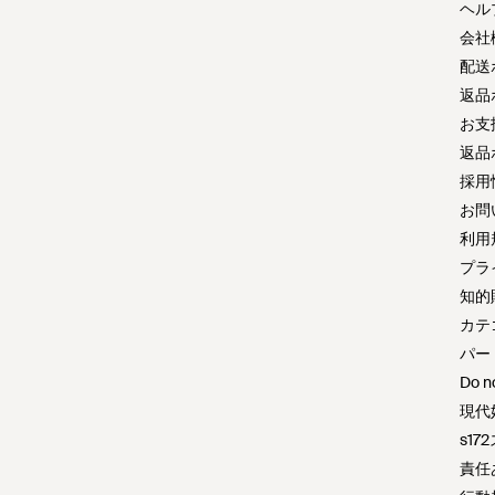
ヘル
会社
配送
返品
お支
返品
採用
お問
利用
プラ
知的
カテ
パー
Do no
現代
s1
責任